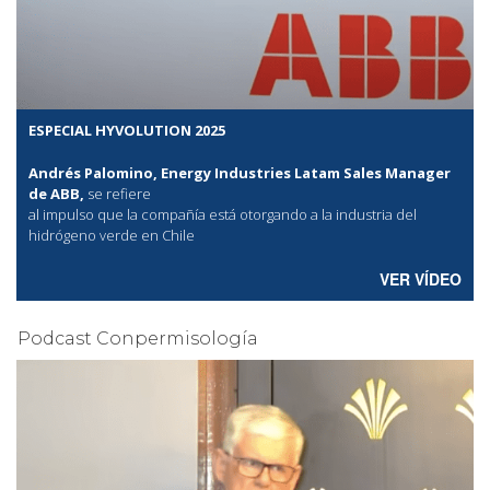
ESPECIAL HYVOLUTION 2025
Andrés Palomino, Energy Industries Latam Sales Manager
de ABB,
se refiere
al
impulso que la compañía está otorgando a la industria del
hidrógeno verde en Chile
VER VÍDEO
Podcast Conpermisología