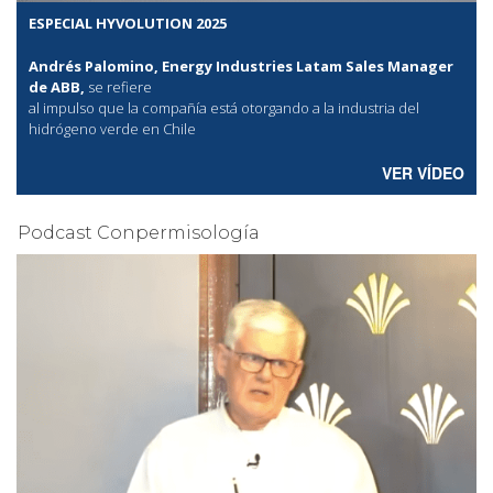
ESPECIAL HYVOLUTION 2025
Andrés Palomino, Energy Industries Latam Sales Manager
de ABB,
se refiere
al
impulso que la compañía está otorgando a la industria del
hidrógeno verde en Chile
VER VÍDEO
Podcast Conpermisología