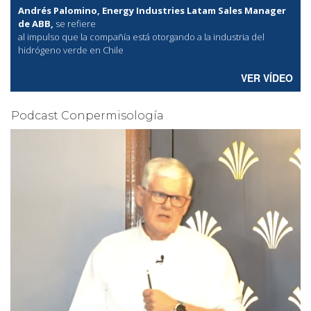
Andrés Palomino, Energy Industries Latam Sales Manager
de ABB,
se refiere
al
impulso que la compañía está otorgando a la industria del
hidrógeno verde en Chile
VER VÍDEO
Podcast Conpermisología