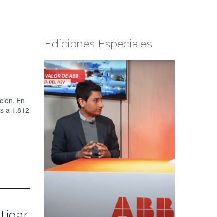
Ediciones Especiales
ción. En
es a 1.812
itigar