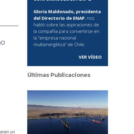
Gloria Maldonado, presidenta
del Directorio de ENAP
, nos
habló sobre las aspiraciones de
la compañía para convertirse en
la "empresa nacional
mo
multienergética" de Chile.
VER VÍDEO
Últimas Publicaciones
ieren un