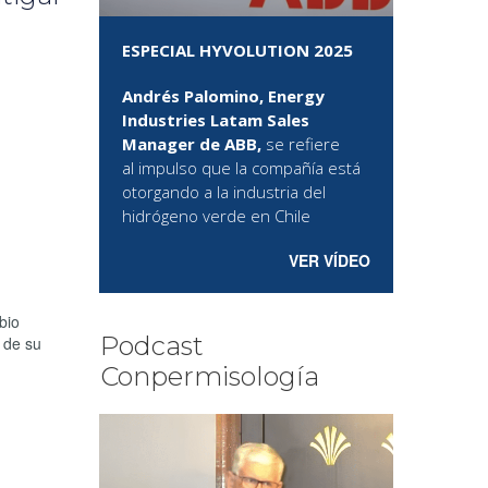
ESPECIAL HYVOLUTION 2025
Andrés Palomino, Energy
Industries Latam Sales
Manager de ABB,
se refiere
al
impulso que la compañía está
otorgando a la industria del
hidrógeno verde en Chile
VER VÍDEO
bio
Podcast
s de su
Conpermisología