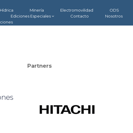
Hídrica
Minería
Electromovilidad
ODS
Ediciones Especiales
Contacto
Nosotros
aciones
Partners
ones