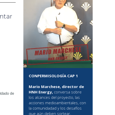
ntar
CONPERMISOLOGÍA CAP 1
Mario Marchese, director de
HNH Energy,
conversa sobre
uidado de
los alcances del proyecto, las
acciones medioambientales, con
la comunidadad y los desafíos
que aún deben sortear.