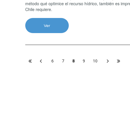
método qué optimice el recurso hídrico, también es impr
Chile requiere.
Ver
6
7
8
9
10