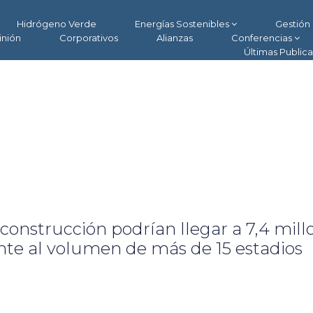
Hidrógeno Verde
Energías Sostenibles
Gestión 
inión
Corporativos
Alianzas
Conferencias
Últimas Public
construcción podrían llegar a 7,4 mill
ente al volumen de más de 15 estadios