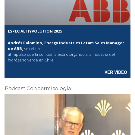
ESPECIAL HYVOLUTION 2025
Andrés Palomino, Energy Industries Latam Sales Manager
de ABB,
se refiere
al
impulso que la compañía está otorgando a la industria del
hidrógeno verde en Chile
VER VÍDEO
Podcast Conpermisología