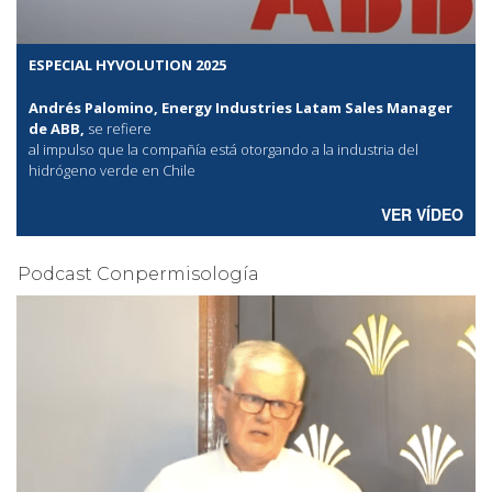
ESPECIAL HYVOLUTION 2025
Andrés Palomino, Energy Industries Latam Sales Manager
de ABB,
se refiere
al
impulso que la compañía está otorgando a la industria del
hidrógeno verde en Chile
VER VÍDEO
Podcast Conpermisología