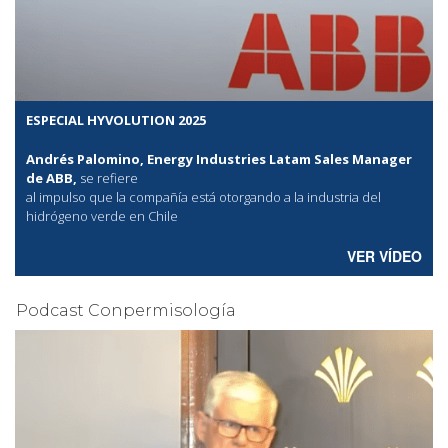
ESPECIAL HYVOLUTION 2025
Andrés Palomino, Energy Industries Latam Sales Manager
de ABB,
se refiere
al
impulso que la compañía está otorgando a la industria del
hidrógeno verde en Chile
VER VÍDEO
Podcast Conpermisología