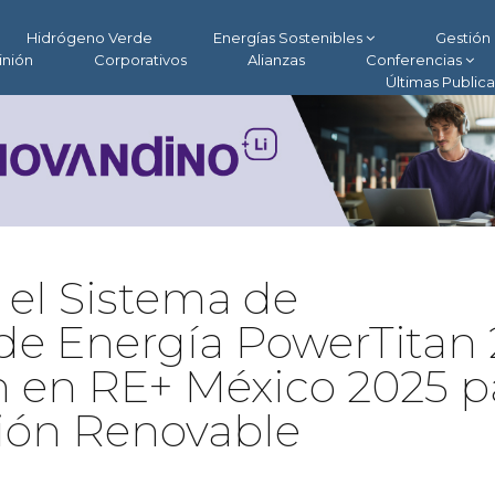
Hidrógeno Verde
Energías Sostenibles
Gestión 
inión
Corporativos
Alianzas
Conferencias
Últimas Public
el Sistema de
e Energía PowerTitan 
 en RE+ México 2025 p
ción Renovable