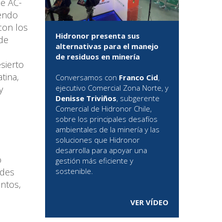
ue AC-
iendo
con los
Hidronor presenta sus
 de
alternativas para el manejo
de residuos en minería
sierto
tina,
Conversamos con
Franco Cid
,
ejecutivo Comercial Zona Norte, y
y
Denisse Triviños
, subgerente
Comercial de Hidronor Chile,
sobre los principales desafíos
ambientales de la minería y las
soluciones que Hidronor
desarrolla para apoyar una
o
gestión más eficiente y
ades
sostenible.
untos,
VER VÍDEO