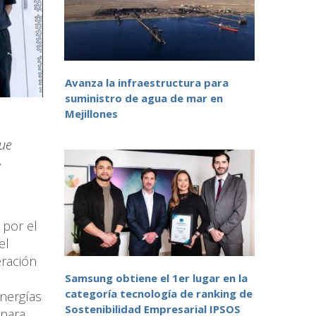
Avanza la infraestructura para
suministro de agua de mar en
Mejillones
ue
y
por el
el
eración
Samsung obtiene el 1er lugar en la
categoría tecnología de ranking de
energías
Sostenibilidad Empresarial IPSOS
 para