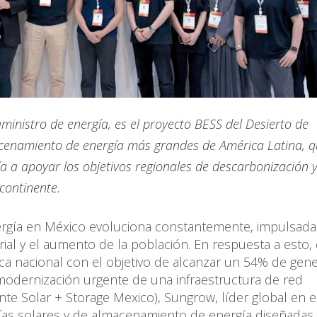
inistro de energía, es el proyecto BESS del Desierto de
enamiento de energía más grandes de América Latina, q
a a apoyar los objetivos regionales de descarbonización 
 continente.
gía en México evoluciona constantemente, impulsada 
ial y el aumento de la población. En respuesta a esto, 
ca nacional con el objetivo de alcanzar un 54% de gen
 modernización urgente de una infraestructura de red
te Solar + Storage Mexico), Sungrow, líder global en 
ías solares y de almacenamiento de energía diseñadas