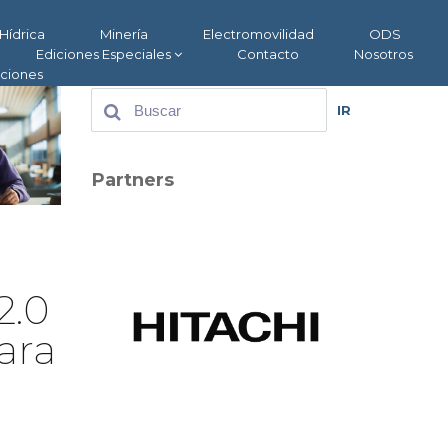
Hídrica
Minería
Electromovilidad
ODS
Ediciones Especiales
Contacto
Nosotros
aciones
IR
Partners
2.0
ara