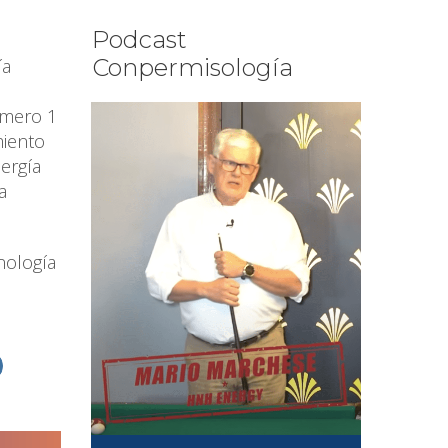
Podcast
Conpermisología
ía
úmero 1
miento
ergía
a
nología