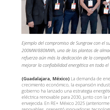
Ejemplo del compromiso de Sungrow con el sum
200MW/880MWh, una de las plantas de almac
refuerza aún más la dedicación de la compañí
mejorar la confiabilidad energética en todo el
(Guadalajara, México)
La demanda de ener
crecimiento económico, la expansión industr
gobierno ha lanzado una estrategia energéti
eléctrica renovable para 2030, junto con la
envejecida. En RE+ México 2025 (anteriormen
renovables, presentó innovadoras tecnolog