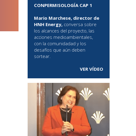
CONPERMISOLOGÍA CAP 1
Mario Marchese, director de
HNH Energy,
conversa sobre
los alcances del proyecto, las
acciones medioambientales,
con la comunidadad y los
desafíos que aún deben
sortear.
VER VÍDEO