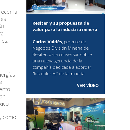
recer la
res
Resiter y su propuesta de
Su
valor para la industria minera
ra
les,
Carlos Valdés
, gerente de
Negocios División Minería de
Resiter, para conversar sobre
una nueva gerencia de la
compañía dedicada a abordar
"los dolores" de la minería.
nergías
e
VER VÍDEO
ento
ran
ico.
a, como