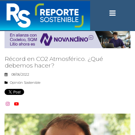
Récord en CO2 Atmosférico. ¿Qué
debemos hacer?
08/06/2022
Opinión Sostenible

