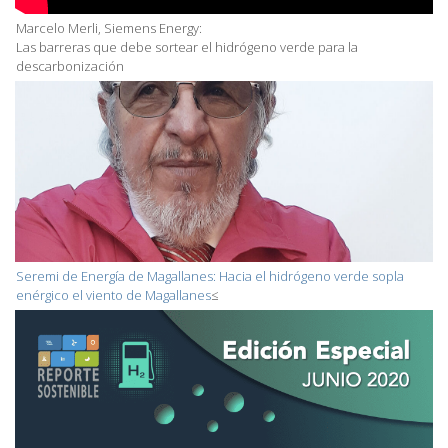
Marcelo Merli, Siemens Energy:
Las barreras que debe sortear el hidrógeno verde para la
descarbonización
Seremi de Energía de Magallanes: Hacia el hidrógeno verde sopla
enérgico el viento de Magallanes
≤