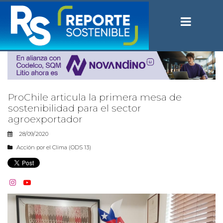
ProChile articula la primera mesa de
sostenibilidad para el sector
agroexportador
28/09/2020
Acción por el Clima (ODS 13)

