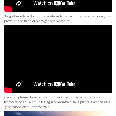
“Engie tiene la ambición de acelerar la transición al cero carbono, y la
pieza que falta es el hidrógeno renovable”
Geom implementa sistema robotizado de limpieza de paneles
fotovoltaicos que no utiliza agua y permite que la planta siempre esté
generando en su óptimo nivel.