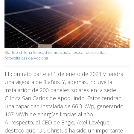
Startup chilena Suncast comenzará a testear dos plantas
fotovoltaicas de Acciona
El contrato parte el 1 de enero de 2021 y tendrá
una vigencia de 8 años. Y, además, incluye la
instalación de 200 paneles solares en la sede
Clínica San Carlos de Apoquindo. Estos tendrán
una capacidad instalada de 66.3 kWp, generando
107 MWh de energías limpias al año.
Al respecto, el CEO de Engie, Axel Levêque,
destacó que “UC Christus ha sido un importante