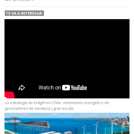
TE VA A INTERESAR:
La estrategia de Enlight en Chile: vertimiento energético de
generadores de mediana y gran escala