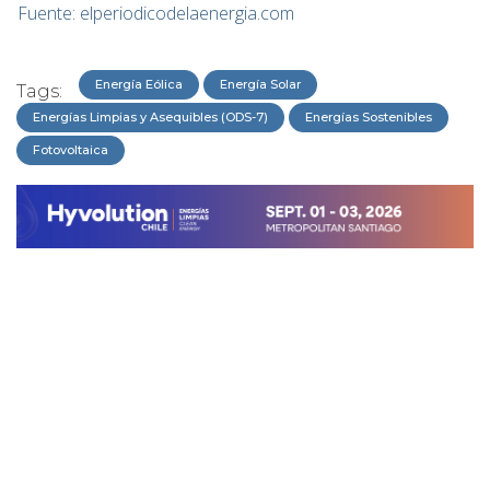
Fuente: elperiodicodelaenergia.com
Energía Eólica
Energía Solar
Tags:
Energías Limpias y Asequibles (ODS-7)
Energías Sostenibles
Fotovoltaica