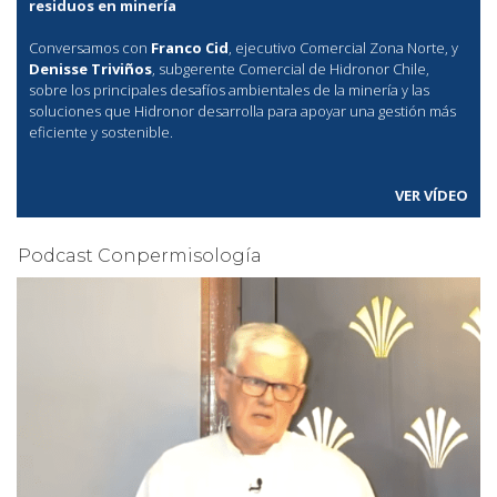
residuos en minería
Conversamos con
Franco Cid
, ejecutivo Comercial Zona Norte, y
Denisse Triviños
, subgerente Comercial de Hidronor Chile,
sobre los principales desafíos ambientales de la minería y las
soluciones que Hidronor desarrolla para apoyar una gestión más
eficiente y sostenible.
VER VÍDEO
Podcast Conpermisología