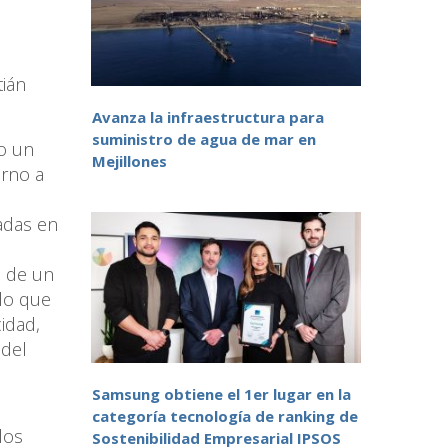
tián
Avanza la infraestructura para
suministro de agua de mar en
zo un
Mejillones
orno a
adas en
n de un
 lo que
cidad,
 del
Samsung obtiene el 1er lugar en la
categoría tecnología de ranking de
los
Sostenibilidad Empresarial IPSOS