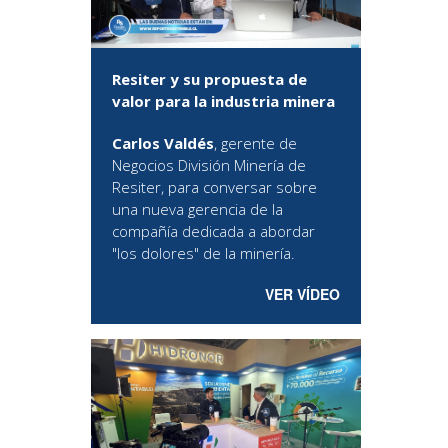
Resiter y su propuesta de
valor para la industria minera
Carlos Valdés
, gerente de
Negocios División Minería de
Resiter, para conversar sobre
una nueva gerencia de la
compañía dedicada a abordar
"los dolores" de la minería.
VER VÍDEO