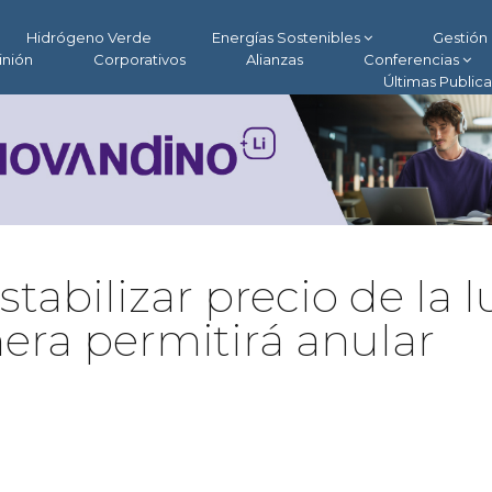
Hidrógeno Verde
Energías Sostenibles
Gestión 
inión
Corporativos
Alianzas
Conferencias
Últimas Public
abilizar precio de la l
era permitirá anular