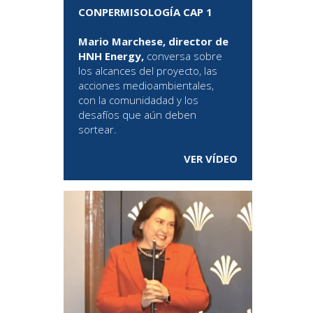
CONPERMISOLOGÍA CAP 1
Mario Marchese, director de
HNH Energy,
conversa sobre
los alcances del proyecto, las
acciones medioambientales,
con la comunidadad y los
desafíos que aún deben
sortear.
VER VÍDEO