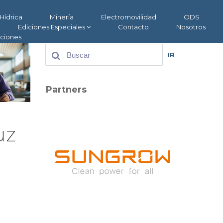
Hídrica
Minería
Electromovilidad
ODS
Ediciones Especiales
Contacto
Nosotros
aciones
IR
Partners
uz