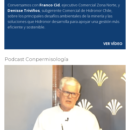
Conversamos con
Franco Cid
, ejecutivo Comercial Zona Norte, y
Denisse Triviños
, subgerente Comercial de Hidronor Chile,
sobre los principales desafíos ambientales de la minería y las
soluciones que Hidronor desarrolla para apoyar una gestión más
eficiente y sostenible.
VER VÍDEO
Podcast Conpermisología