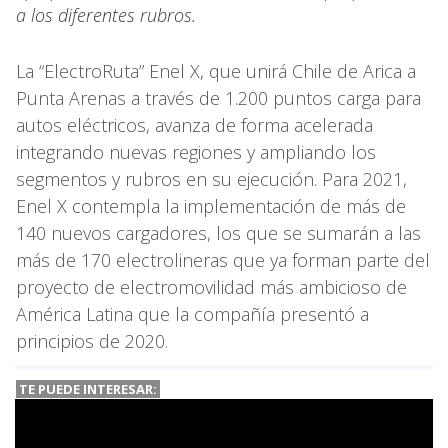
a los diferentes rubros.
La “ElectroRuta” Enel X, que unirá Chile de Arica a
Punta Arenas a través de 1.200 puntos carga para
autos eléctricos, avanza de forma acelerada
integrando nuevas regiones y ampliando los
segmentos y rubros en su ejecución. Para 2021,
Enel X contempla la implementación de más de
140 nuevos cargadores, los que se sumarán a las
más de 170 electrolineras que ya forman parte del
proyecto de electromovilidad más ambicioso de
América Latina que la compañía presentó a
principios de 2020.
TE PUEDE INTERESAR: