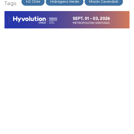
H2 Chile
Hidrógeno Verde
Misión Cavendish
Tags: