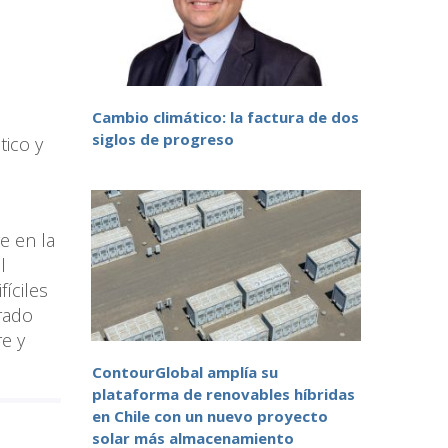
Cambio climático: la factura de dos
siglos de progreso
tico y
e en la
l
íciles
erado
re y
ContourGlobal amplía su
plataforma de renovables híbridas
en Chile con un nuevo proyecto
solar más almacenamiento