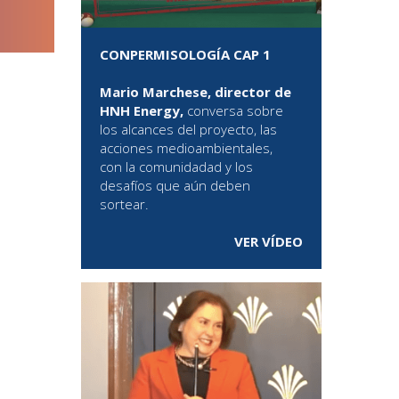
CONPERMISOLOGÍA CAP 1
Mario Marchese, director de
HNH Energy,
conversa sobre
los alcances del proyecto, las
acciones medioambientales,
con la comunidadad y los
desafíos que aún deben
sortear.
VER VÍDEO