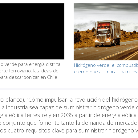
o verde para energía distrital
Hidrógeno verde: el combusti
rte ferroviario: las ideas de
eterno que alumbra una nuev
para descarbonizar en Chile
o blanco), “Cómo impulsar la revolución del hidrógeno
la industria sea capaz de suministrar hidrógeno verde 
ía eólica terrestre y en 2035 a partir de energía eólica
 conjunto que fomente tanto la demanda de mercad
los cuatro requisitos clave para suministrar hidrógeno 