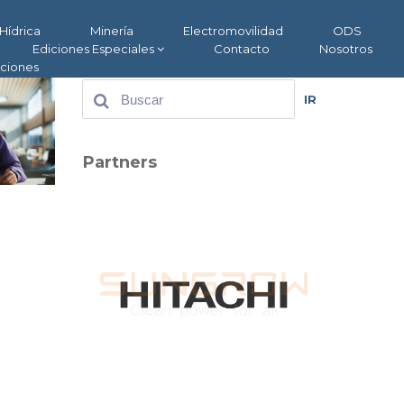
Hídrica
Minería
Electromovilidad
ODS
Ediciones Especiales
Contacto
Nosotros
aciones
IR
Partners