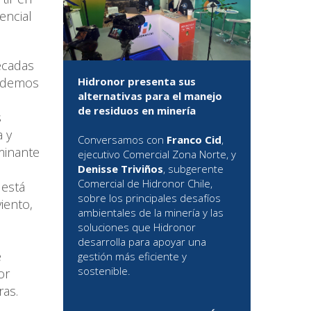
encial
écadas
podemos
Hidronor presenta sus
alternativas para el manejo
de residuos en minería
s
a y
Conversamos con
Franco Cid
,
minante
ejecutivo Comercial Zona Norte, y
Denisse Triviños
, subgerente
Comercial de Hidronor Chile,
 está
sobre los principales desafíos
iento,
ambientales de la minería y las
soluciones que Hidronor
desarrolla para apoyar una
e
gestión más eficiente y
sostenible.
or
ras.