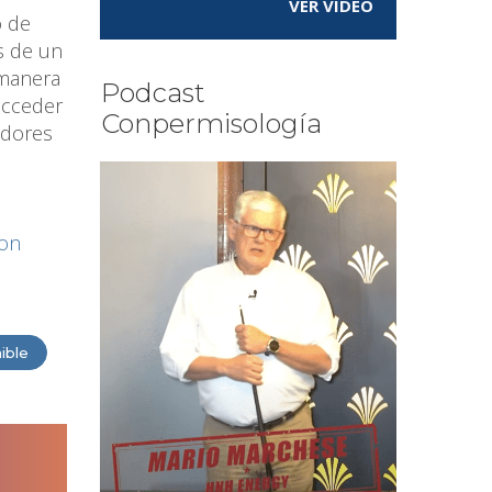
VER VÍDEO
o de
s de un
 manera
Podcast
acceder
Conpermisología
adores
ion
ible