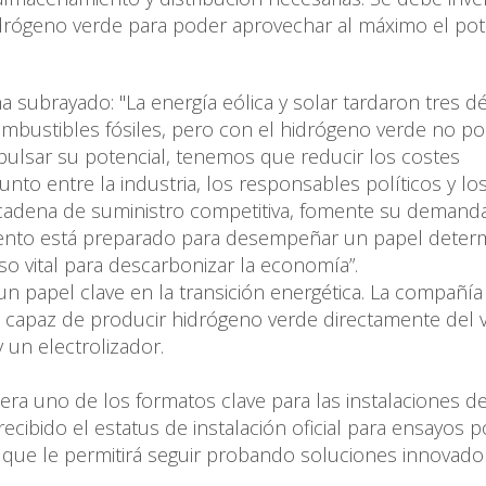
hidrógeno verde para poder aprovechar al máximo el pot
ubrayado: "La energía eólica y solar tardaron tres d
combustibles fósiles, pero con el hidrógeno verde no 
mpulsar su potencial, tenemos que reducir los costes
o entre la industria, los responsables políticos y lo
a cadena de suministro competitiva, fomente su demand
l viento está preparado para desempeñar un papel deter
so vital para descarbonizar la economía”.
apel clave en la transición energética. La compañía
 capaz de producir hidrógeno verde directamente del v
 un electrolizador.
a uno de los formatos clave para las instalaciones d
ecibido el estatus de instalación oficial para ensayos p
o que le permitirá seguir probando soluciones innovado