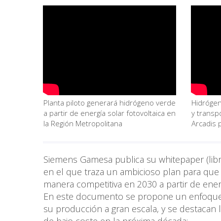
Planta piloto generará hidrógeno verde
Hidrógen
a partir de energía solar fotovoltaica en
y transpo
la Región Metropolitana
Arcadis 
Siemens Gamesa publica su whitepaper (libr
en el que traza un ambicioso plan para que 
manera competitiva en 2030 a partir de energ
En este documento se propone un enfoque
su producción a gran escala, y se destacan 
de bajo coste en la próxima década: