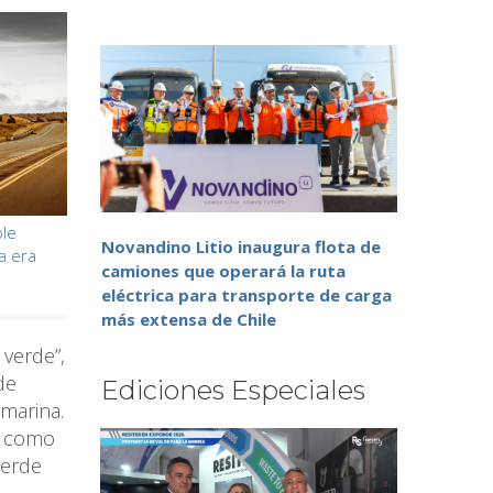
ble
Novandino Litio inaugura flota de
a era
camiones que operará la ruta
eléctrica para transporte de carga
más extensa de Chile
 verde”,
de
Ediciones Especiales
 marina.
o como
verde