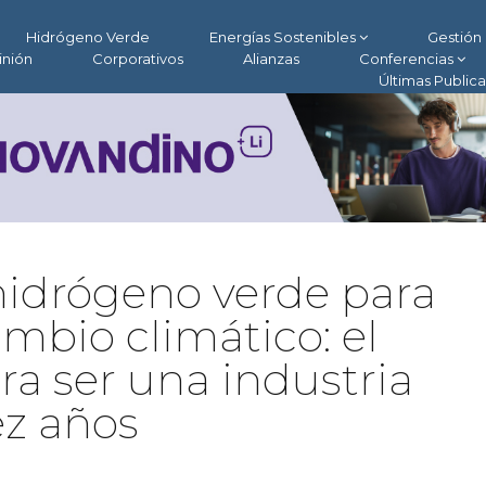
Hidrógeno Verde
Energías Sostenibles
Gestión 
inión
Corporativos
Alianzas
Conferencias
Últimas Public
 hidrógeno verde para
ambio climático: el
ra ser una industria
ez años