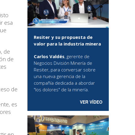
isto
r esa
que
Resiter y su propuesta de
valor para la industria minera
, de
Carlos Valdés
, gerente de
ión de
Negocios División Minería de
tes
Resiter, para conversar sobre
una nueva gerencia de la
compañía dedicada a abordar
ceso de
"los dolores" de la minería.
VER VÍDEO
nte, es
dores
tir en