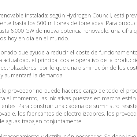
 renovable instalada: según Hydrogen Council, está prev
te hasta los 500 millones de toneladas. Para produci
hasta 6.000 GW de nueva potencia renovable, una cifra 
dos hoy en día en el mundo.
ionado que ayude a reducir el coste de funcionamiento
a actualidad, el principal coste operativo de la producc
lectrolizadores, por lo que una disminución de los cos
o y aumentará la demanda.
 solo proveedor no puede hacerse cargo de todo el pro
ta el momento, las iniciativas puestas en marcha están
ientes. Para construir una cadena de suministro resiste
able, los fabricantes de electrolizadores, los provee
 de aguas trabajen conjuntamente.
e almacenamiento y distribución necesarias. Se debe inver