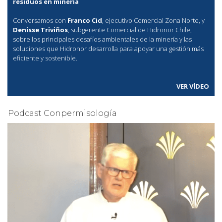
residuos en minería
Conversamos con
Franco Cid
, ejecutivo Comercial Zona Norte, y
Denisse Triviños
, subgerente Comercial de Hidronor Chile,
sobre los principales desafíos ambientales de la minería y las
soluciones que Hidronor desarrolla para apoyar una gestión más
eficiente y sostenible.
VER VÍDEO
Podcast Conpermisología