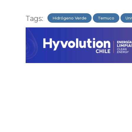
Tags:
Hidrógeno Verde
Temuco
Uni