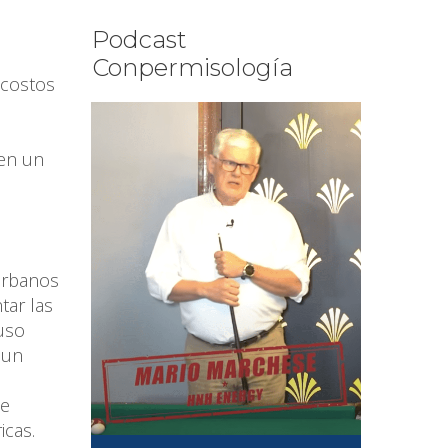
Podcast
Conpermisología
 costos
 en un
 urbanos
tar las
 uso
 un
 e
icas.