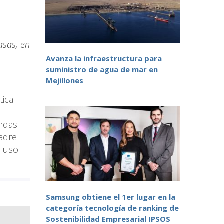
asas, en
Avanza la infraestructura para
suministro de agua de mar en
Mejillones
tica
andas
Padre
r uso
Samsung obtiene el 1er lugar en la
categoría tecnología de ranking de
Sostenibilidad Empresarial IPSOS