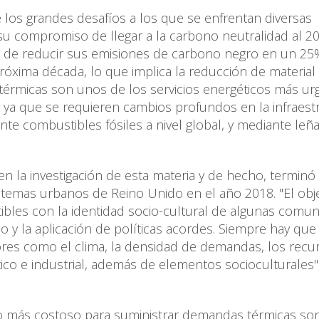
e los grandes desafíos a los que se enfrentan diversas
su compromiso de llegar a la carbono neutralidad al 2
 y de reducir sus emisiones de carbono negro en un 2
próxima década, lo que implica la reducción de material
 térmicas son unos de los servicios energéticos más ur
, ya que se requieren cambios profundos en la infraest
nte combustibles fósiles a nivel global, y mediante leña
 en la investigación de esta materia y de hecho, terminó
stemas urbanos de Reino Unido en el año 2018. "El obje
atibles con la identidad socio-cultural de algunas comu
 y la aplicación de políticas acordes. Siempre hay que
tores como el clima, la densidad de demandas, los recu
co e industrial, además de elementos socioculturales"
o más costoso para suministrar demandas térmicas son