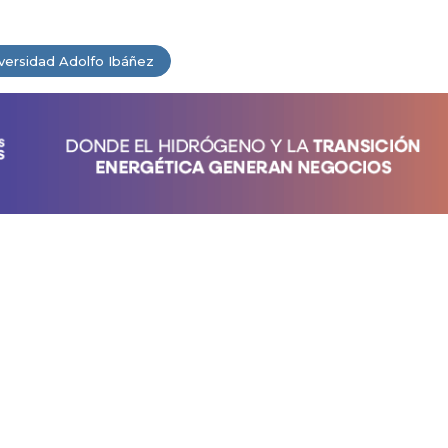
versidad Adolfo Ibáñez