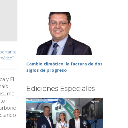
portante
imático”
Cambio climático: la factura de dos
siglos de progreso
ca y El
país
Ediciones Especiales
onsumo
sto-
carbono
ectando