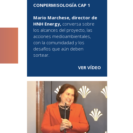
CONPERMISOLOGÍA CAP 1
Mario Marchese, director de
HNH Energy,
conversa sobre
los alcances del proyecto, las
acciones medioambientales,
con la comunidadad y los
desafíos que aún deben
sortear.
VER VÍDEO