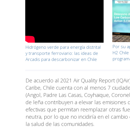
Por su a
Hidrógeno verde para energía distrital
H2 Chile
y transporte ferroviario: las ideas de
programa
Arcadis para descarbonizar en Chile
De acuerdo al 2021 Air Quality Report (IQAi
Caribe, Chile cuenta con al menos 7 ciudade
(Angol, Padre Las Casas, Coyhaique, Corone
de leña contribuyen a elevar las emisiones de
efectivas que permitan reemplazar otras fue
neutra, por lo que no incidiría en el cambio 
la salud de las comunidades.