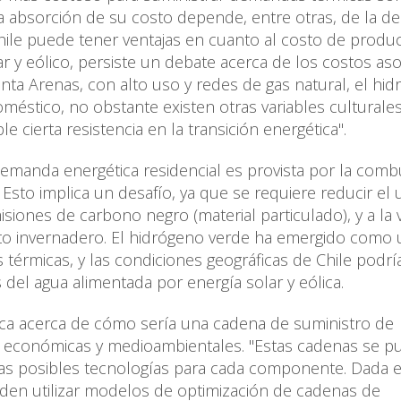
 la absorción de su costo depende, entre otras, de la d
 Chile puede tener ventajas en cuanto al costo de produ
ar y eólico, persiste un debate acerca de los costos as
ta Arenas, con alto uso y redes de gas natural, el hi
méstico, no obstante existen otras variables culturale
ierta resistencia en la transición energética".
 demanda energética residencial es provista por la comb
Esto implica un desafío, ya que se requiere reducir el
isiones de carbono negro (material particulado), y a la
cto invernadero. El hidrógeno verde ha emergido como
 térmicas, y las condiciones geográficas de Chile podrí
s del agua alimentada por energía solar y eólica.
ífica acerca de cómo sería una cadena de suministro de
as económicas y medioambientales. "Estas cadenas se 
ias posibles tecnologías para cada componente. Dada el
en utilizar modelos de optimización de cadenas de