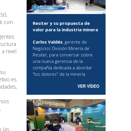
050,
5% con
Resiter y su propuesta de
valor para la industria minera
gentes
Carlos Valdés
, gerente de
ructura
Negocios División Minería de
 a nivel
Resiter, para conversar sobre
una nueva gerencia de la
compañía dedicada a abordar
 su
"los dolores" de la minería.
tivo es
VER VÍDEO
nidades,
rsos
,
 las