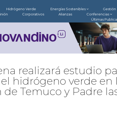
Hidrógeno Verde
Energías Sostenibles
Gestión 
inión
Corporativos
Alianzas
Conferencias
Últimas Public
ena realizará estudio p
del hidrógeno verde en 
 de Temuco y Padre la