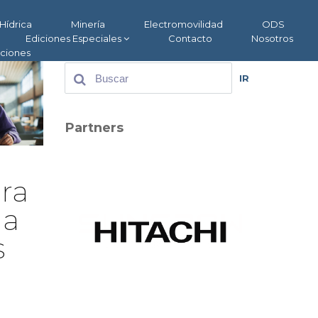
Hídrica
Minería
Electromovilidad
ODS
Ediciones Especiales
Contacto
Nosotros
aciones
IR
Partners
ara
la
s