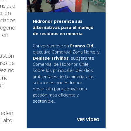
ensidad
cción
ociados
Hidronor presenta sus
drógeno
alternativas para el manejo
de residuos en minería
s en
Conversamos con
Franco Cid
,
ejecutivo Comercial Zona Norte, y
ustión
Denisse Triviños
, subgerente
 uso de
Comercial de Hidronor Chile,
 vez no
sobre los principales desafíos
ambientales de la minería y las
 una
soluciones que Hidronor
an
desarrolla para apoyar una
gestión más eficiente y
sostenible.
pueden
VER VÍDEO
 alto