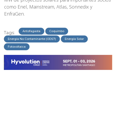
como Enel, Mainstream, Atlas, Sonnedix y
EnfraGen.
Antofagasta
Coquimbo
Tags:
Energía No Contaminante (ODS7)
Energía Solar
Fotovoltaica