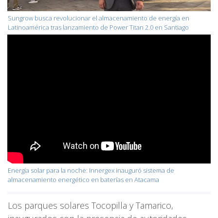
Sungrow busca revolucionar el almacenamiento de energía en
Latinoamérica tras lanzamiento de Power Titan 2.0 en Santiago
Energía solar para la noche: Innergex inauguró sistema de
almacenamiento energético en baterías en Atacama
Los parques solares Tocopilla y Tamarico,