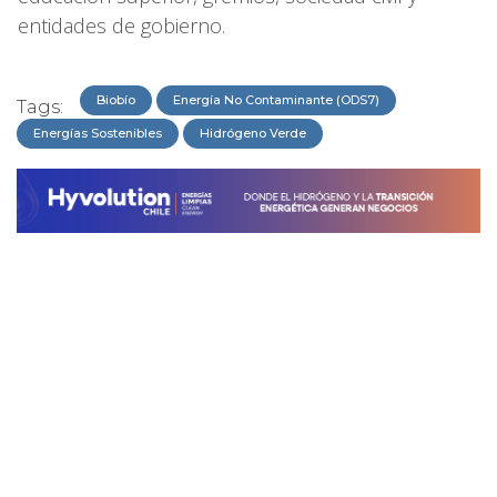
entidades de gobierno.
Biobío
Energía No Contaminante (ODS7)
Tags:
Energías Sostenibles
Hidrógeno Verde