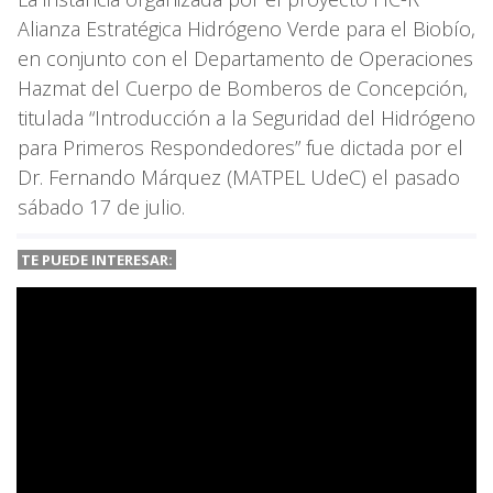
Alianza Estratégica Hidrógeno Verde para el Biobío,
en conjunto con el Departamento de Operaciones
Hazmat del Cuerpo de Bomberos de Concepción,
titulada “Introducción a la Seguridad del Hidrógeno
para Primeros Respondedores” fue dictada por el
Dr. Fernando Márquez (MATPEL UdeC) el pasado
sábado 17 de julio.
TE PUEDE INTERESAR: