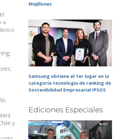
Mejillones
el
o a
derico
ming,
ores;
Samsung obtiene el 1er lugar en la
categoría tecnología de ranking de
Sostenibilidad Empresarial IPSOS
Up,
Ediciones Especiales
ntará
hile y
urgia,