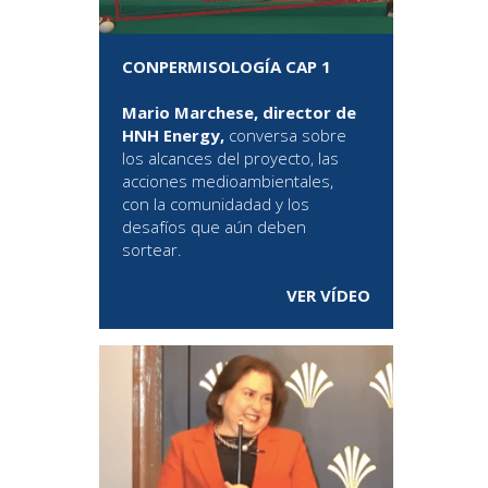
CONPERMISOLOGÍA CAP 1
Mario Marchese, director de
HNH Energy,
conversa sobre
los alcances del proyecto, las
acciones medioambientales,
con la comunidadad y los
desafíos que aún deben
sortear.
VER VÍDEO