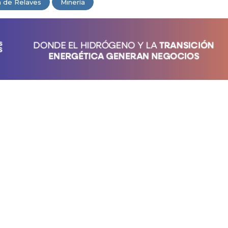
n de Relaves
Minería