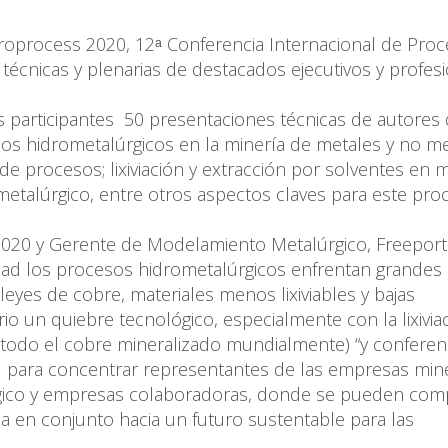
droprocess 2020, 12ᵃ Conferencia Internacional de Pro
técnicas y plenarias de destacados ejecutivos y profes
s participantes 50 presentaciones técnicas de autores
os hidrometalúrgicos en la minería de metales y no me
de procesos; lixiviación y extracción por solventes en 
ometalúrgico, entre otros aspectos claves para este pro
2020 y Gerente de Modelamiento Metalúrgico, Freeport
dad los procesos hidrometalúrgicos enfrentan grandes
eyes de cobre, materiales menos lixiviables y bajas
o un quiebre tecnológico, especialmente con la lixivia
 todo el cobre mineralizado mundialmente) “y conferen
l para concentrar representantes de las empresas min
gico y empresas colaboradoras, donde se pueden comp
a en conjunto hacia un futuro sustentable para las