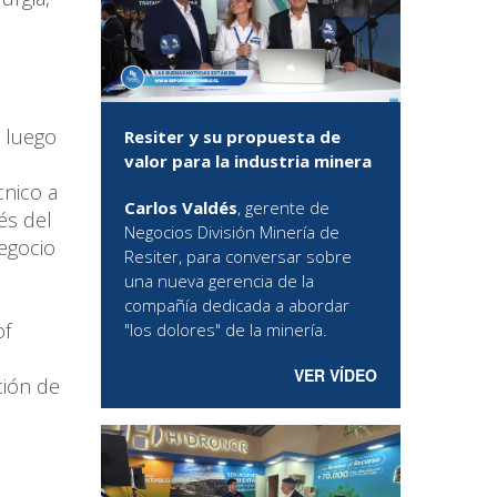
.
 luego
Resiter y su propuesta de
valor para la industria minera
cnico a
Carlos Valdés
, gerente de
és del
Negocios División Minería de
negocio
Resiter, para conversar sobre
una nueva gerencia de la
compañía dedicada a abordar
of
"los dolores" de la minería.
VER VÍDEO
ción de