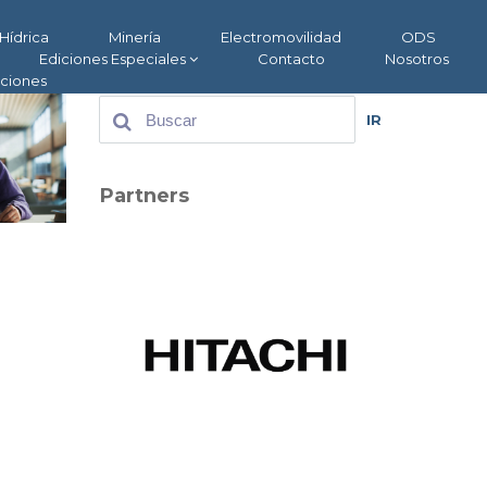
Hídrica
Minería
Electromovilidad
ODS
Ediciones Especiales
Contacto
Nosotros
aciones
IR
Partners