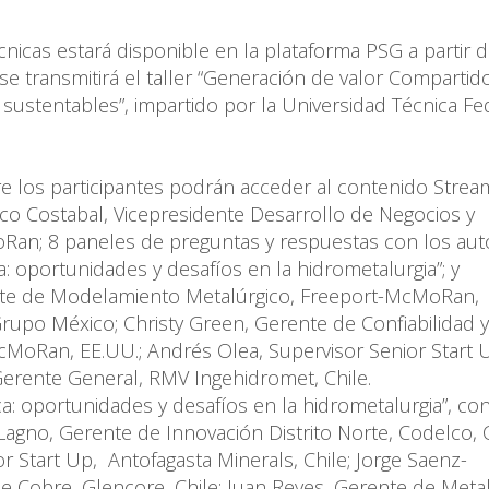
icas estará disponible en la plataforma PSG a partir d
e transmitirá el taller “Generación de valor Compartid
sustentables”, impartido por la Universidad Técnica Fe
re los participantes podrán acceder al contenido Strea
sco Costabal, Vicepresidente Desarrollo de Negocios y
Ran; 8 paneles de preguntas y respuestas con los aut
: oportunidades y desafíos en la hidrometalurgia”; y
rente de Modelamiento Metalúrgico, Freeport-McMoRan,
rupo México; Christy Green, Gerente de Confiabilidad y
cMoRan, EE.UU.; Andrés Olea, Supervisor Senior Start 
erente General, RMV Ingehidromet, Chile.
a: oportunidades y desafíos en la hidrometalurgia”, co
Lagno, Gerente de Innovación Distrito Norte, Codelco, C
r Start Up, Antofagasta Minerals, Chile; Jorge Saenz-
de Cobre, Glencore, Chile; Juan Reyes, Gerente de Metal