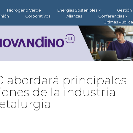
Hidrógeno Verde
Energías Sostenibles
Gestión 
inión
Corporativos
Alianzas
Conferencias
Últimas Public
 abordará principales
iones de la industria
etalurgia