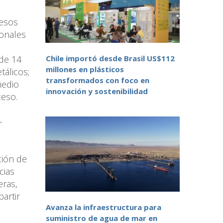
cesos
ionales
Chile importó desde Brasil US$112
 de 14
millones en plásticos
tálicos;
transformados con foco en
medio
innovación y sostenibilidad
ceso.
-
ción de
cias
eras,
artir
Avanza la infraestructura para
suministro de agua de mar en