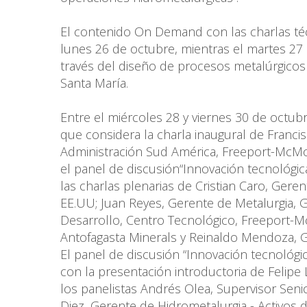
El contenido On Demand con las charlas técn
lunes 26 de octubre, mientras el martes 27 s
través del diseño de procesos metalúrgicos 
Santa María.
Entre el miércoles 28 y viernes 30 de octub
que considera la charla inaugural de Franci
Administración Sud América, Freeport-McMo
el panel de discusión“Innovación tecnológica
las charlas plenarias de Cristian Caro, Ge
EE.UU; Juan Reyes, Gerente de Metalurgia, G
Desarrollo, Centro Tecnológico, Freeport-M
Antofagasta Minerals y Reinaldo Mendoza, G
El panel de discusión “Innovación tecnológic
con la presentación introductoria de Felipe 
los panelistas Andrés Olea, Supervisor Senio
Diez, Gerente de Hidrometalurgia - Activos 