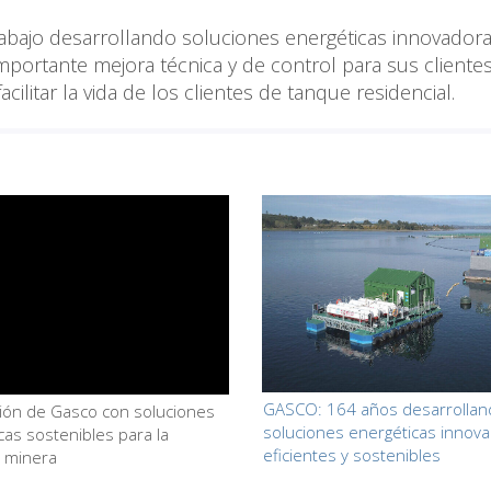
rabajo desarrollando soluciones energéticas innovadora
mportante mejora técnica y de control para sus clientes
acilitar la vida de los clientes de tanque residencial.
GASCO: 164 años desarrollan
ción de Gasco con soluciones
soluciones energéticas innova
cas sostenibles para la
eficientes y sostenibles
a minera