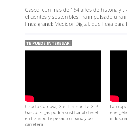
Gasco, con más de 164 años de historia y t
eficientes y sostenibles, ha impulsado una i
línea granel: Medidor Digital, que llega para f
TE PUEDE INTERESAR:
Claudio Córdova, Gte. Transporte GLP
La irrup
Gasco: El gas podría sustituir al diésel
energéti
en transporte pesado urbano y por
industri
carretera