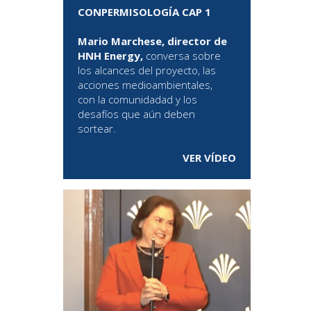
CONPERMISOLOGÍA CAP 1
Mario Marchese, director de
HNH Energy,
conversa sobre
los alcances del proyecto, las
acciones medioambientales,
con la comunidadad y los
desafíos que aún deben
sortear.
VER VÍDEO