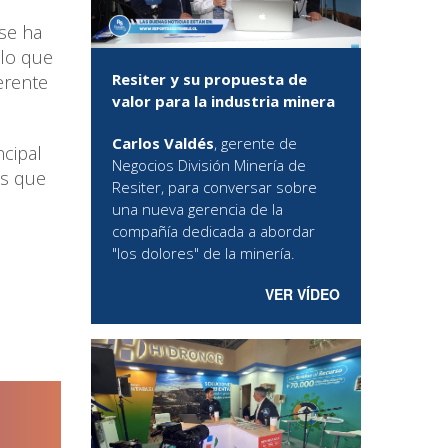
se ha
 lo que
Resiter y su propuesta de
erente
valor para la industria minera
Carlos Valdés
, gerente de
ncipal
Negocios División Minería de
as que
Resiter, para conversar sobre
una nueva gerencia de la
compañía dedicada a abordar
"los dolores" de la minería.
VER VÍDEO