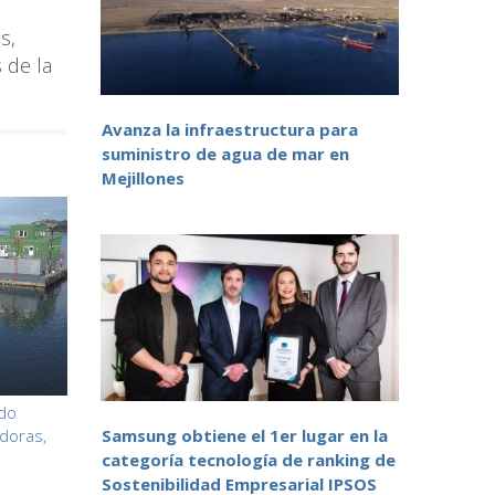
s,
 de la
Avanza la infraestructura para
suministro de agua de mar en
Mejillones
do
doras,
Samsung obtiene el 1er lugar en la
categoría tecnología de ranking de
Sostenibilidad Empresarial IPSOS