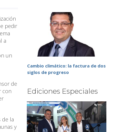
ización
e pedir
stema
l a
con un
Cambio climático: la factura de dos
siglos de progreso
ensor de
Ediciones Especiales
r con
er
 de la
munas y