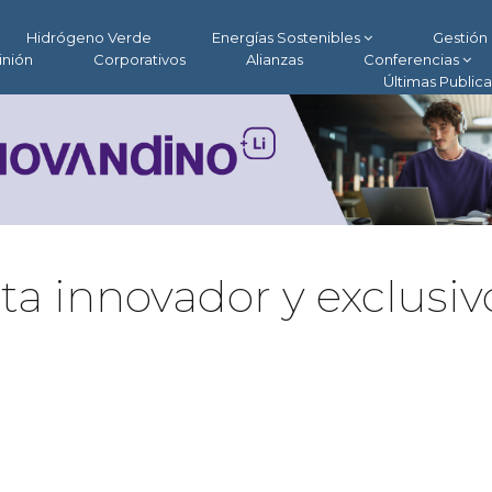
Hidrógeno Verde
Energías Sostenibles
Gestión 
inión
Corporativos
Alianzas
Conferencias
Últimas Public
 innovador y exclusiv