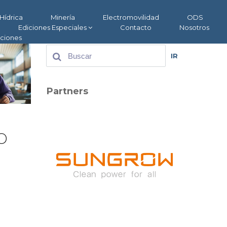
Hídrica
Minería
Electromovilidad
ODS
Ediciones Especiales
Contacto
Nosotros
aciones
IR
Partners
o