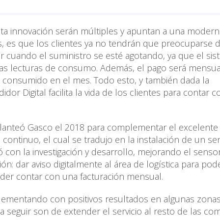
ta innovación serán múltiples y apuntan a una modern
s, es que los clientes ya no tendrán que preocuparse d
ar cuando el suministro se esté agotando, ya que el si
 las lecturas de consumo. Además, el pago será mensua
lo consumido en el mes. Todo esto, y también dada la
idor Digital facilita la vida de los clientes para contar 
e planteó Gasco el 2018 para complementar el excelente
o continuo, el cual se tradujo en la instalación de un s
ió con la investigación y desarrollo, mejorando el senso
ón: dar aviso digitalmente al área de logística para pod
der contar con una facturación mensual.
mplementando con positivos resultados en algunas zonas
a seguir son de extender el servicio al resto de las co