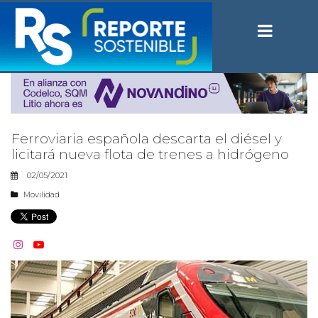
Ferroviaria española descarta el diésel y
licitará nueva flota de trenes a hidrógeno
02/05/2021
Movilidad

