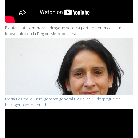
Planta piloto generará hidrógeno verde a partir de energía solar
fotovoltaica en la Región Metropolitana
María Paz de la Cruz, gerenta general H2 Chile: "El despegue del
hidrógeno verde en Chile"