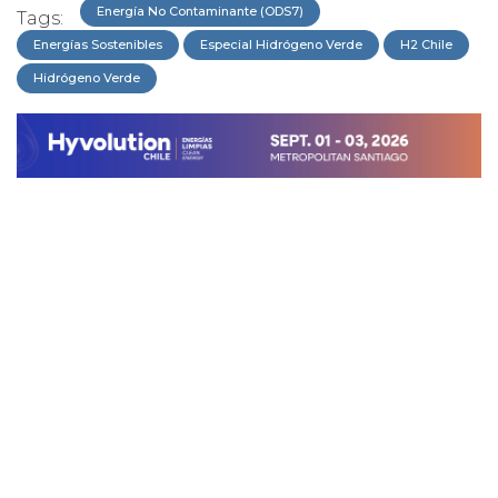
Energía No Contaminante (ODS7)
Tags:
Energías Sostenibles
Especial Hidrógeno Verde
H2 Chile
Hidrógeno Verde