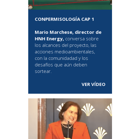
CONPERMISOLOGÍA CAP 1
Mario Marchese, director de
HNH Energy,
conversa sobre
los alcances del proyecto, las
acciones medioambientales,
con la comunidadad y los
desafíos que aún deben
sortear.
VER VÍDEO