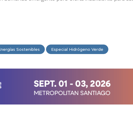
Energías Sostenibles
Especial Hidrógeno Verde