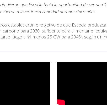
tria dijeron que Escocia tenía la oportunidad de ser una “
metieron a invertir esa cantidad durante cinco años.
tros establecieron el objetivo de que Escocia produzc
n carbono para 2030, suficiente para alimentar el equiv
ntarse luego a “al menos 25 GW para 2045”, según un 