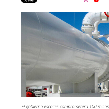


El gobierno escocés comprometerá 100 millon