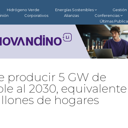
Hidrógeno Verde
Energías Sostenibles
Gestión 
inión
Corporativos
Alianzas
Conferencias
Últimas Public
e producir 5 GW de
e al 2030, equivalente
llones de hogares