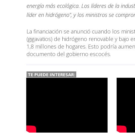
energía más ecológica. Los líderes de la indus
líder en hidrógeno”, y los ministros se compro
La financiación se anunció cuando los minis
(gigavatios) de hidrógeno renovable y bajo e
1,8 millones de hogares. Esto podría aume
documento del gobierno escocés.
TE PUEDE INTERESAR: