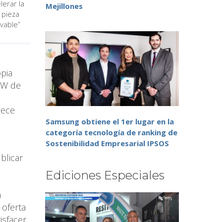
lerar la
Mejillones
 pieza
ovable”
pia
 GW de
lece
Samsung obtiene el 1er lugar en la
categoría tecnología de ranking de
Sostenibilidad Empresarial IPSOS
blicar
Ediciones Especiales
a
 oferta
isfacer