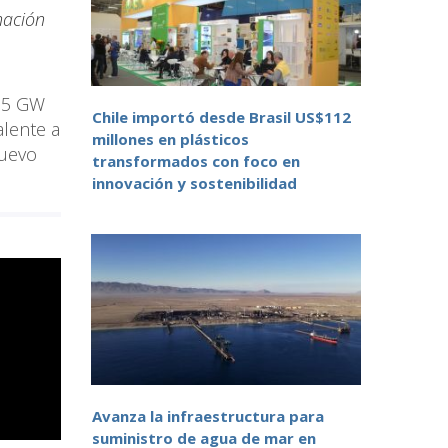
nación
a 5 GW
Chile importó desde Brasil US$112
alente a
millones en plásticos
nuevo
transformados con foco en
innovación y sostenibilidad
Avanza la infraestructura para
suministro de agua de mar en