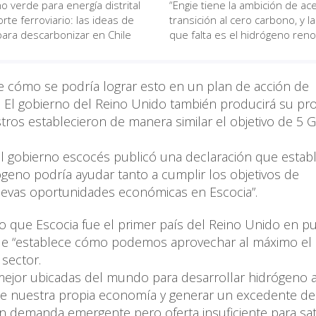
o verde para energía distrital
“Engie tiene la ambición de ace
rte ferroviario: las ideas de
transición al cero carbono, y la
para descarbonizar en Chile
que falta es el hidrógeno ren
e cómo se podría lograr esto en un plan de acción de
. El gobierno del Reino Unido también producirá su pro
stros establecieron de manera similar el objetivo de 5
el gobierno escocés publicó una declaración que estab
geno podría ayudar tanto a cumplir los objetivos de
evas oportunidades económicas en Escocia”.
jo que Escocia fue el primer país del Reino Unido en pu
que “establece cómo podemos aprovechar al máximo el
sector.
mejor ubicadas del mundo para desarrollar hidrógeno 
de nuestra propia economía y generar un excedente de
n demanda emergente pero oferta insuficiente para sat