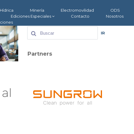
Hídrica
Minería
Electromovilidad
ODS
Ediciones Especiales
Contacto
Nosotros
aciones
IR
Partners
 al