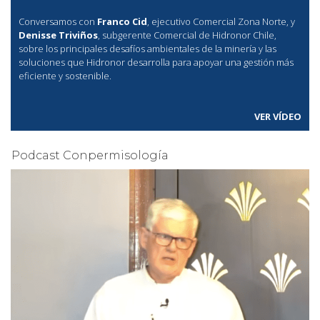
Conversamos con
Franco Cid
, ejecutivo Comercial Zona Norte, y
Denisse Triviños
, subgerente Comercial de Hidronor Chile,
sobre los principales desafíos ambientales de la minería y las
soluciones que Hidronor desarrolla para apoyar una gestión más
eficiente y sostenible.
VER VÍDEO
Podcast Conpermisología