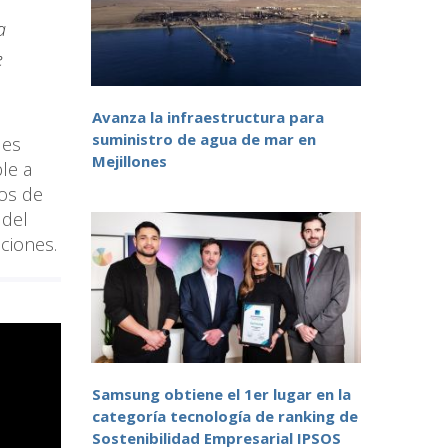
a
e
Avanza la infraestructura para
suministro de agua de mar en
 es
Mejillones
le a
ios de
 del
aciones.
Samsung obtiene el 1er lugar en la
categoría tecnología de ranking de
Sostenibilidad Empresarial IPSOS