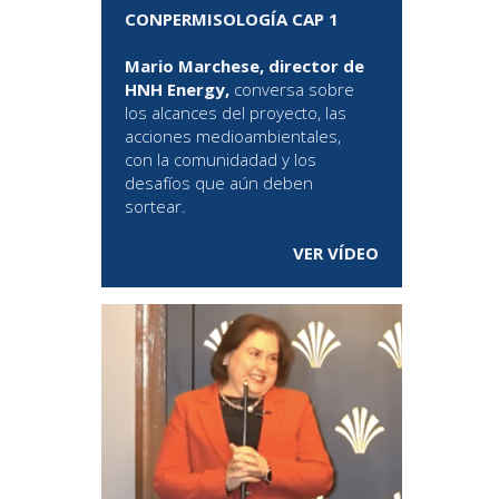
CONPERMISOLOGÍA CAP 1
Mario Marchese, director de
HNH Energy,
conversa sobre
los alcances del proyecto, las
acciones medioambientales,
con la comunidadad y los
desafíos que aún deben
sortear.
VER VÍDEO