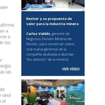
Power
Resiter y su propuesta de
valor para la industria minera
taforma
tan a
Carlos Valdés
, gerente de
rse a
Negocios División Minería de
de los
Resiter, para conversar sobre
una nueva gerencia de la
compañía dedicada a abordar
"los dolores" de la minería.
ar
nergía
VER VÍDEO
as las
 de
e será
n el