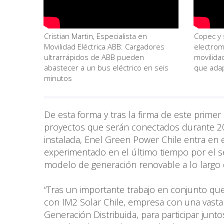
Cristian Martin, Especialista en
Copec y 
Movilidad Eléctrica ABB: Cargadores
electrom
ultrarrápidos de ABB pueden
movilida
abastecer a un bus eléctrico en seis
que adap
minutos
De esta forma y tras la firma de este prime
proyectos que serán conectados durante 20
instalada, Enel Green Power Chile entra e
experimentado en el último tiempo por el se
modelo de generación renovable a lo largo 
“Tras un importante trabajo en conjunto que 
con IM2 Solar Chile, empresa con una vasta
Generación Distribuida, para participar ju