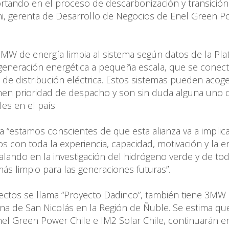
portando en el proceso de descarbonización y transición
ini, gerenta de Desarrollo de Negocios de Enel Green 
MW de energía limpia al sistema según datos de la Pla
 generación energética a pequeña escala, que se conec
de distribución eléctrica. Estos sistemas pueden acoge
nen prioridad de despacho y son sin duda alguna uno 
es en el país
a “estamos conscientes de que esta alianza va a implic
con toda la experiencia, capacidad, motivación y la e
lando en la investigación del hidrógeno verde y de tod
s limpio para las generaciones futuras”.
yectos se llama “Proyecto Dadinco”, también tiene 3MW
una de San Nicolás en la Región de Ñuble. Se estima qu
nel Green Power Chile e IM2 Solar Chile, continuarán e