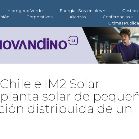
Hidrógeno Verde
Energías Sostenibles
Gestión 
inión
Corporativos
Alianzas
Conferencias
Últimas Public
Chile e IM2 Solar
planta solar de peque
ión distribuida de un