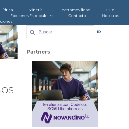
Hídrica
Minería
Electromovilidad
ODS
Ediciones Especiales
Contacto
Nosotros
aciones
IR
Partners
ños