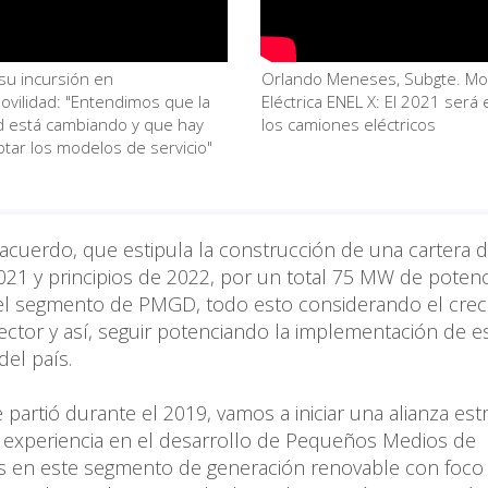
su incursión en
Orlando Meneses, Subgte. Mov
ovilidad: "Entendimos que la
Eléctrica ENEL X: El 2021 será 
d está cambiando y que hay
los camiones eléctricos
tar los modelos de servicio"
r acuerdo, que estipula la construcción de una cartera 
21 y principios de 2022, por un total 75 MW de potenc
n el segmento de PMGD, todo esto considerando el crec
ctor y así, seguir potenciando la implementación de e
del país.
partió durante el 2019, vamos a iniciar una alianza estr
 experiencia en el desarrollo de Pequeños Medios de
ntos en este segmento de generación renovable con foco