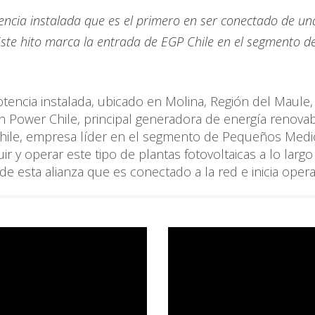
encia instalada que es el primero en ser conectado de un
ste hito marca la entrada de EGP Chile en el segmento d
tencia instalada, ubicado en Molina, Región del Maule,
 Power Chile, principal generadora de energía renovab
r Chile, empresa líder en el segmento de Pequeños Med
r y operar este tipo de plantas fotovoltaicas a lo largo
de esta alianza que es conectado a la red e inicia oper