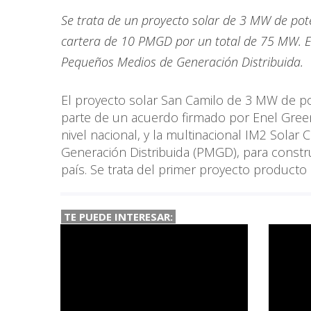
Se trata de un proyecto solar de 3 MW de pot
cartera de 10 PMGD por un total de 75 MW. E
Pequeños Medios de Generación Distribuida.
El proyecto solar San Camilo de 3 MW de po
parte de un acuerdo firmado por Enel Green
nivel nacional, y la multinacional IM2 Sola
Generación Distribuida (PMGD), para construi
país. Se trata del primer proyecto producto 
TE PUEDE INTERESAR: