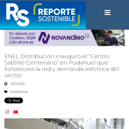
ENEL Distribución inauguró el “Centro
Satélite Centenario” en Pudahuel que
fortalecerá la red y demanda eléctrica del
sector
16/11/2021
Corporativos

