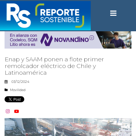
Enap y SAAM ponen a flote primer
remolcador eléctrico de Chile y
Latinoamérica
03/12/2024
Movilidad

