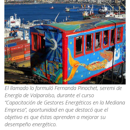
El llamado lo formuló Fernanda Pinochet, seremi de
Energía de Valparaíso, durante el curso
“Capacitación de Gestores Energéticos en la Mediana
Empresa”, oportunidad en que destacó que el
objetivo es que éstas aprenden a mejorar su
desempeño energético.