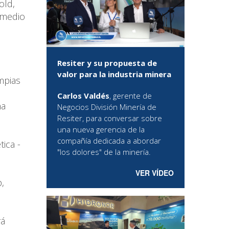
old,
 medio
Resiter y su propuesta de
valor para la industria minera
mpias
Carlos Valdés
, gerente de
na
Negocios División Minería de
Resiter, para conversar sobre
una nueva gerencia de la
compañía dedicada a abordar
ica -
"los dolores" de la minería.
VER VÍDEO
,
rá