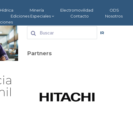
Hídrica
Minería
Electromovilidad
ODS
Ediciones Especiales
Contacto
Nosotros
aciones
IR
Partners
cia
mil