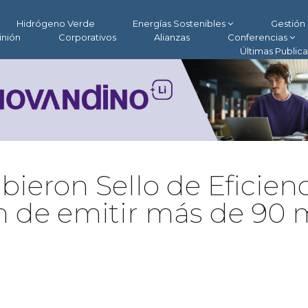
Hidrógeno Verde
Energías Sostenibles
Gestión 
inión
Corporativos
Alianzas
Conferencias
Últimas Public
ieron Sello de Eficien
n de emitir más de 90 