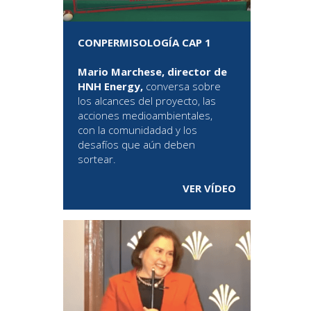
CONPERMISOLOGÍA CAP 1
Mario Marchese, director de
HNH Energy,
conversa sobre
los alcances del proyecto, las
acciones medioambientales,
con la comunidadad y los
desafíos que aún deben
sortear.
VER VÍDEO