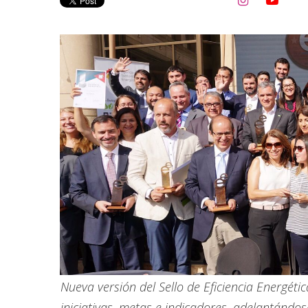


Nueva versión del Sello de Eficiencia Energé
iniciativas, metas e indicadores, adelantándose