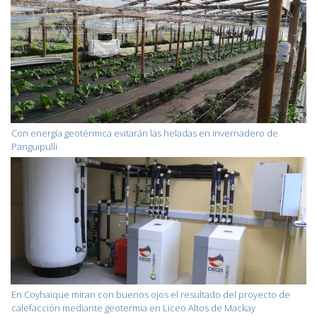
Con energía geotérmica evitarán las heladas en invernadero de
Panguipulli
En Coyhaique miran con buenos ojos el resultado del proyecto de
calefacción mediante geotermia en Liceo Altos de Mackay