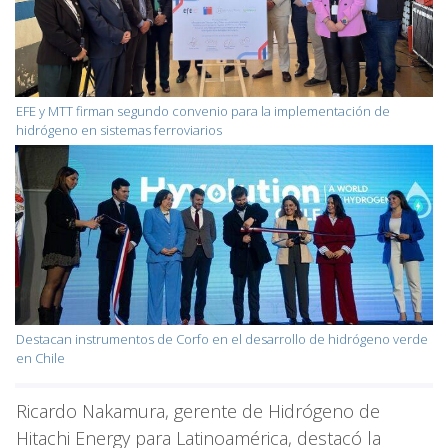
EFE y MTT firman segundo convenio para la implementación de
hidrógeno en sistemas ferroviarios
Destacan instrumentos de Corfo en el desarrollo de hidrógeno verde
en Chile
Ricardo Nakamura, gerente de Hidrógeno de
Hitachi Energy para Latinoamérica, destacó la