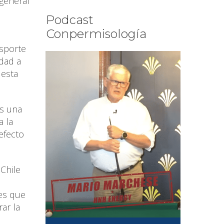
 general
Podcast
Conpermisología
nsporte
idad a
 esta
os una
a la
efecto
Chile
les que
ar la