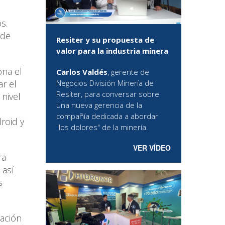
s.
 de
Resiter y su propuesta de
valor para la industria minera
ona el
Carlos Valdés
, gerente de
Negocios División Minería de
r el
Resiter, para conversar sobre
 nivel
una nueva gerencia de la
compañía dedicada a abordar
roid y
"los dolores" de la minería.
VER VÍDEO
ra
 así
s
ración