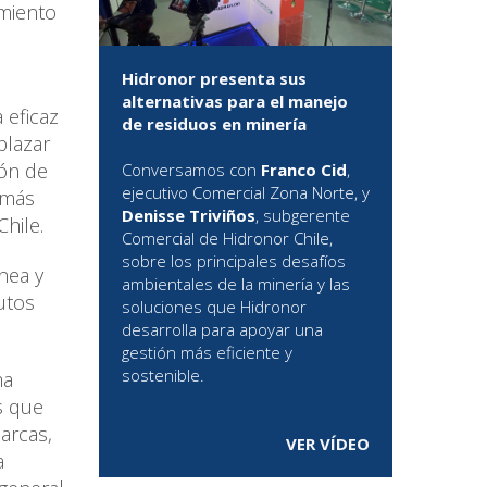
imiento
Hidronor presenta sus
alternativas para el manejo
 eficaz
de residuos en minería
plazar
ión de
Conversamos con
Franco Cid
,
ejecutivo Comercial Zona Norte, y
 más
Denisse Triviños
, subgerente
hile.
Comercial de Hidronor Chile,
sobre los principales desafíos
nea y
ambientales de la minería y las
utos
soluciones que Hidronor
desarrolla para apoyar una
gestión más eficiente y
sostenible.
ma
s que
arcas,
VER VÍDEO
a