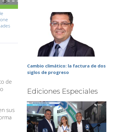
de
pone
udades
Cambio climático: la factura de dos
siglos de progreso
to de
no
Ediciones Especiales
en sus
forma