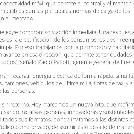
y conectividad móvil que permite el control y el manten
mpatibles con las principales normas de carga de los
n el mercado.
ue exige compromiso y acción inmediata. Una respuesta
nes es la electrificación de los consumos, es decir reem
limpia. Por eso trabajamos por la promoción y habilitac
ran avance en esa dirección, que permite tener ciudades
todos”, señaló Paolo Pallotti, gerente general de Enel C
drán recargar energía eléctrica de forma rápida, simultá
 camiones, vehículos de última milla, flotas de taxi y a
e las personas.
es sin retorno. Hoy marcamos un nuevo hito, que reafir
sando iniciativas pioneras, innovadoras y sustentable
en todos sus formatos, donde invitamos a las distintas m
r público como privado, de asumir este desafío de maner