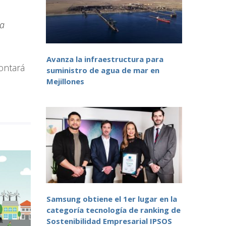
,
la
Avanza la infraestructura para
contará
suministro de agua de mar en
Mejillones
Samsung obtiene el 1er lugar en la
categoría tecnología de ranking de
Sostenibilidad Empresarial IPSOS