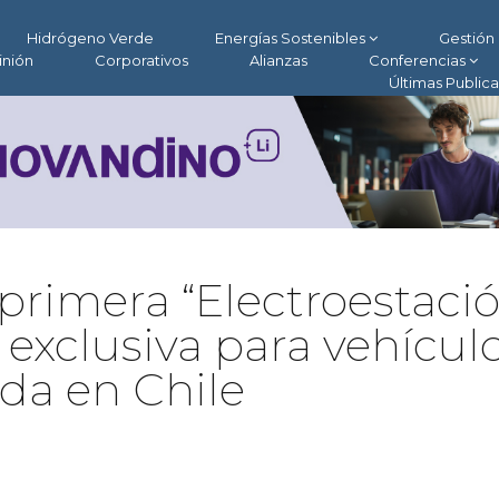
Hidrógeno Verde
Energías Sostenibles
Gestión 
inión
Corporativos
Alianzas
Conferencias
Últimas Public
primera “Electroestaci
exclusiva para vehícul
ida en Chile