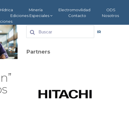
Hídrica
Minería
Electromovilidad
ODS
Ediciones Especiales
Contacto
Nosotros
aciones
IR
Partners
ón”
os