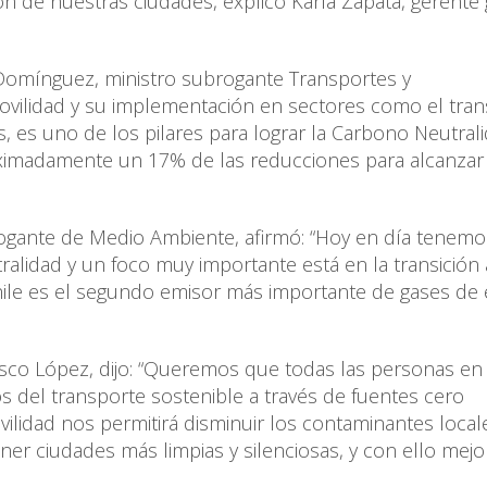
n de nuestras ciudades, explicó Karla Zapata, gerente
 Domínguez, ministro subrogante Transportes y
ovilidad y su implementación en sectores como el tra
s, es uno de los pilares para lograr la Carbono Neutral
oximadamente un 17% de las reducciones para alcanzar
rogante de Medio Ambiente, afirmó: “Hoy en día tenem
alidad y un foco muy importante está en la transición 
Chile es el segundo emisor más importante de gases de 
cisco López, dijo: “Queremos que todas las personas en 
os del transporte sostenible a través de fuentes cero
ilidad nos permitirá disminuir los contaminantes loca
ner ciudades más limpias y silenciosas, y con ello mejor