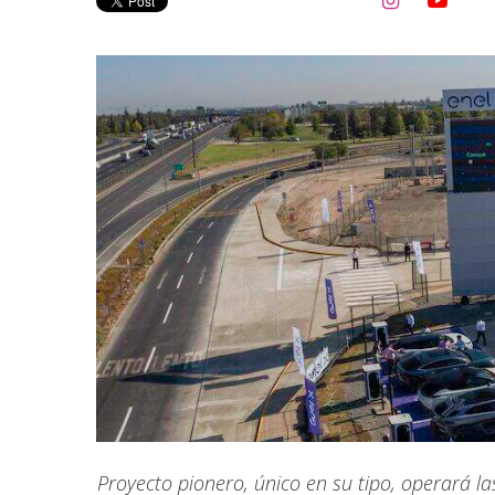


Proyecto pionero, único en su tipo, operará la