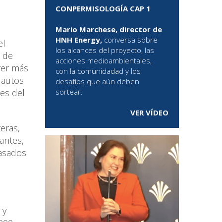
CONPERMISOLOGÍA CAP 1
Mario Marchese, director de
HNH Energy,
conversa sobre
el
los alcances del proyecto, las
s de
acciones medioambientales,
rer más
con la comunidadad y los
 autos
desafíos que aún deben
sortear.
nes del
VER VÍDEO
eras,
rantes,
basados
 y