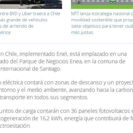
entre BYD y Uber traerá a Chile
MTT lanza estrategia nacional 
 más grande de vehículos
movilidad sostenible que pro
os de arriendo de
siete objetivos para tener ci
érica
más justas
en Chile, implementado Enel, está emplazado en una
ostado del Parque de Negocios Enea, en la comuna de
nternacional de Santiago.
o eléctrica contará con zonas de descanso y un proyec
entorno y el medio ambiente, avanzando hacia la carbo
el transporte en todos sus segmentos.
untos de carga contarán con 36 paneles fotovoltaicos 
togeneración de 16.2 kWh, energía que contribuirá de 
ctroestación.