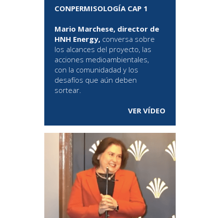
CONPERMISOLOGÍA CAP 1
Mario Marchese, director de
HNH Energy,
conversa sobre
los alcances del proyecto, las
acciones medioambientales,
con la comunidadad y los
desafíos que aún deben
sortear.
VER VÍDEO