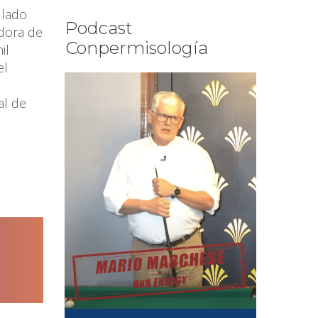
 lado
Podcast
adora de
Conpermisología
il
el
al de