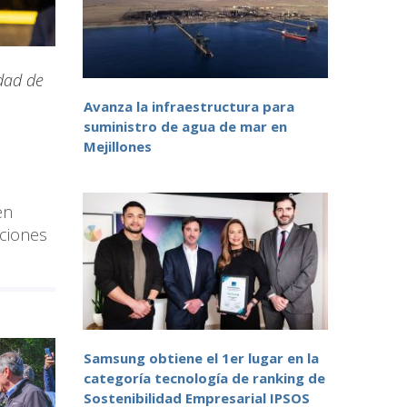
idad de
Avanza la infraestructura para
suministro de agua de mar en
Mejillones
en
aciones
Samsung obtiene el 1er lugar en la
categoría tecnología de ranking de
Sostenibilidad Empresarial IPSOS