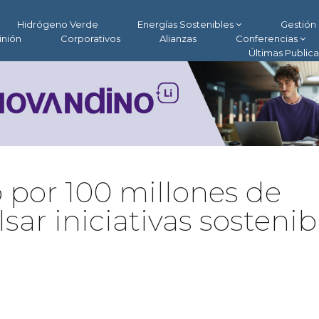
Hidrógeno Verde
Energías Sostenibles
Gestión 
inión
Corporativos
Alianzas
Conferencias
Últimas Public
por 100 millones de
sar iniciativas sostenib