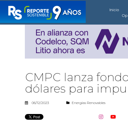
Inicio
Op
CMPC lanza fondo 
dólares para impul
06/12/2023
Energías Renovables

