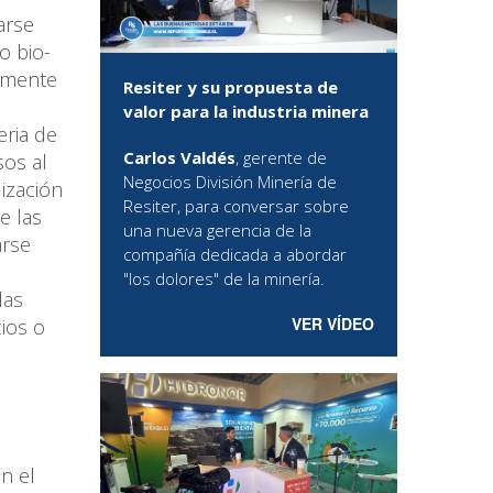
arse
o bio-
amente
Resiter y su propuesta de
valor para la industria minera
eria de
Carlos Valdés
, gerente de
sos al
Negocios División Minería de
lización
Resiter, para conversar sobre
e las
una nueva gerencia de la
arse
compañía dedicada a abordar
"los dolores" de la minería.
las
VER VÍDEO
ios o
.
en el