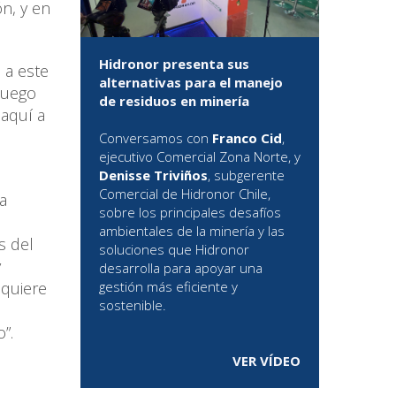
n, y en
Hidronor presenta sus
 a este
alternativas para el manejo
luego
de residuos en minería
 aquí a
Conversamos con
Franco Cid
,
ejecutivo Comercial Zona Norte, y
Denisse Triviños
, subgerente
Comercial de Hidronor Chile,
a
sobre los principales desafíos
ambientales de la minería y las
s del
soluciones que Hidronor
y
desarrolla para apoyar una
equiere
gestión más eficiente y
sostenible.
”.
VER VÍDEO