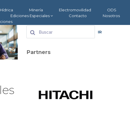
Hídrica
Minería
Electromovilidad
ODS
Ediciones Especiales
Contacto
Nosotros
aciones
IR
Partners
les