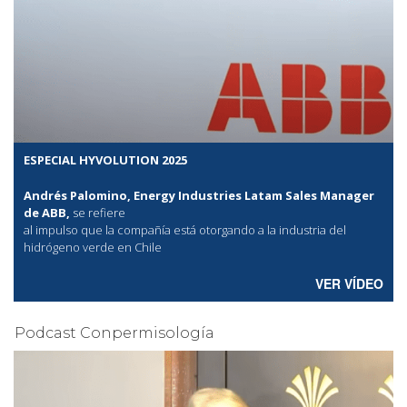
ESPECIAL HYVOLUTION 2025
Andrés Palomino, Energy Industries Latam Sales Manager
de ABB,
se refiere
al
impulso que la compañía está otorgando a la industria del
hidrógeno verde en Chile
VER VÍDEO
Podcast Conpermisología