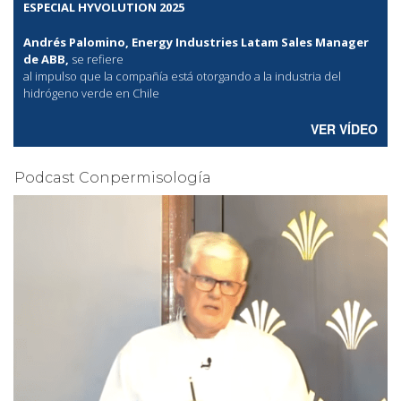
ESPECIAL HYVOLUTION 2025
Andrés Palomino, Energy Industries Latam Sales Manager
de ABB,
se refiere
al
impulso que la compañía está otorgando a la industria del
hidrógeno verde en Chile
VER VÍDEO
Podcast Conpermisología