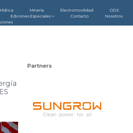
Hídrica
Minería
Electromovilidad
ODS
Ediciones Especiales
Contacto
Nosotros
aciones
Partners
ergía
AES