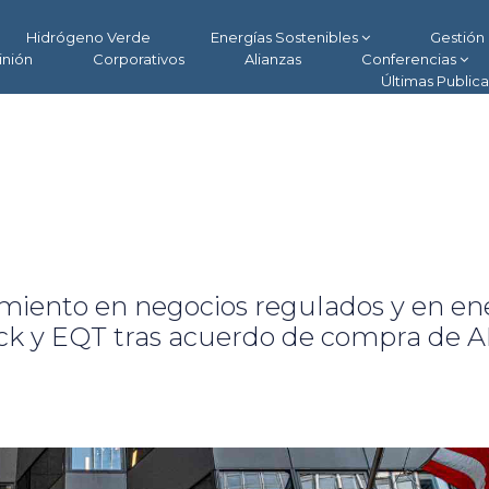
Hidrógeno Verde
Energías Sostenibles
Gestión 
inión
Corporativos
Alianzas
Conferencias
Últimas Public
imiento en negocios regulados y en en
ock y EQT tras acuerdo de compra de 