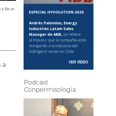
y fija un
ESPECIAL HYVOLUTION 2025
Andrés Palomino, Energy
Industries Latam Sales
Manager de ABB,
se refiere
al
impulso que la compañía está
otorgando a la industria del
hidrógeno verde en Chile
VER VÍDEO
 a
Podcast
Conpermisología