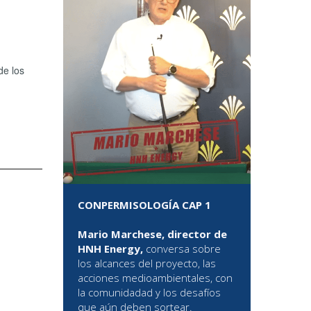
de los
CONPERMISOLOGÍA CAP 1
Mario Marchese, director de
HNH Energy,
conversa sobre
los alcances del proyecto, las
acciones medioambientales, con
la comunidadad y los desafíos
que aún deben sortear.