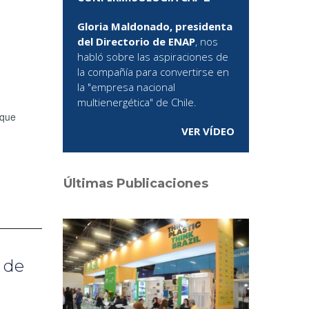
Gloria Maldonado, presidenta
del Directorio de ENAP
, nos
habló sobre las aspiraciones de
la compañía para convertirse en
la "empresa nacional
multienergética" de Chile.
 que
VER VÍDEO
Últimas Publicaciones
 de