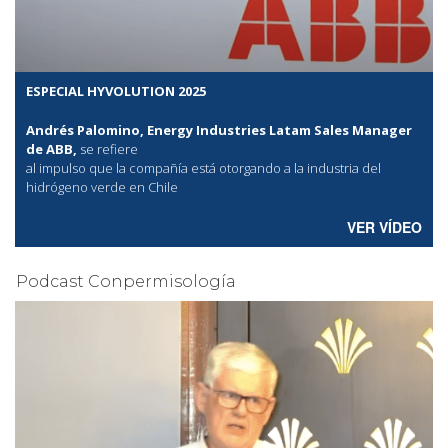
ESPECIAL HYVOLUTION 2025
Andrés Palomino, Energy Industries Latam Sales Manager
de ABB,
se refiere
al
impulso que la compañía está otorgando a la industria del
hidrógeno verde en Chile
VER VÍDEO
Podcast Conpermisología