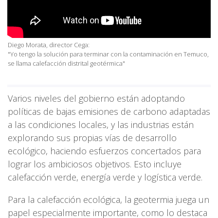
Diego Morata, director Cega:
"Yo tengo la solución para terminar con la contaminación en Temuco,
se llama calefacción distrital geotérmica"
Varios niveles del gobierno están adoptando
políticas de bajas emisiones de carbono adaptadas
a las condiciones locales, y las industrias están
explorando sus propias vías de desarrollo
ecológico, haciendo esfuerzos concertados para
lograr los ambiciosos objetivos. Esto incluye
calefacción verde, energía verde y logística verde.
Para la calefacción ecológica, la geotermia juega un
papel especialmente importante, como lo destaca