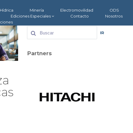
Hídrica
Minería
Electromovilidad
ODS
Ediciones Especiales
Contacto
Nosotros
aciones
IR
Partners
za
cas