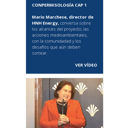
CONPERMISOLOGÍA CAP 1
Mario Marchese, director de
HNH Energy,
conversa sobre
los alcances del proyecto, las
acciones medioambientales,
con la comunidadad y los
desafíos que aún deben
sortear.
VER VÍDEO