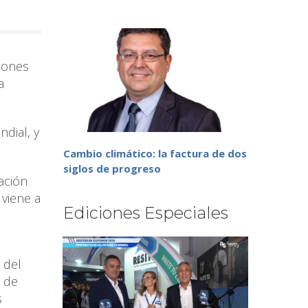
ciones
a
dial, y
Cambio climático: la factura de dos
siglos de progreso
ación
viene a
Ediciones Especiales
 del
a de
s