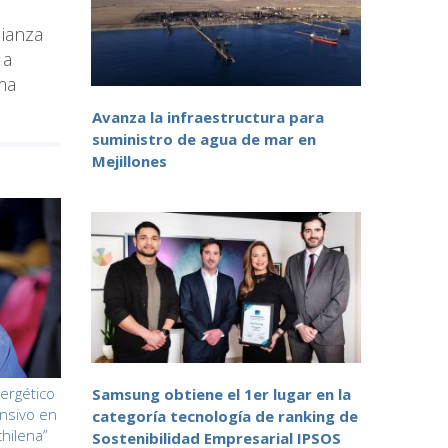
lianza
 a
ma
Avanza la infraestructura para
suministro de agua de mar en
Mejillones
ergético
Samsung obtiene el 1er lugar en la
nsivo en
categoría tecnología de ranking de
chilena”
Sostenibilidad Empresarial IPSOS