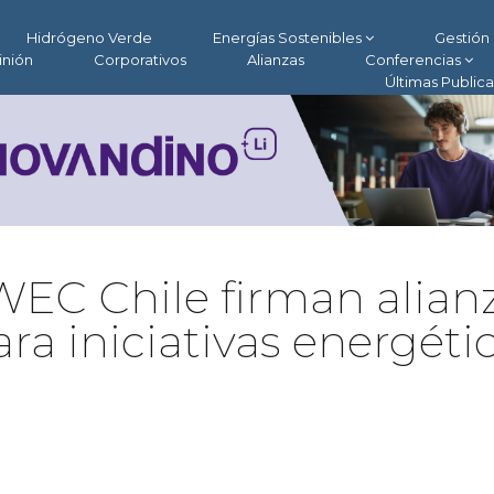
Hidrógeno Verde
Energías Sostenibles
Gestión 
inión
Corporativos
Alianzas
Conferencias
Últimas Public
EC Chile firman alian
ra iniciativas energéti