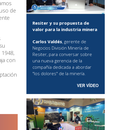
tamos
 uso de
ente
Resiter y su propuesta de
valor para la industria minera
s
Carlos Valdés
, gerente de
 su
Negocios División Minería de
 1948,
Resiter, para conversar sobre
aja con
una nueva gerencia de la
compañía dedicada a abordar
"los dolores" de la minería.
aptación
VER VÍDEO