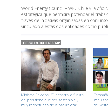
World Energy Council – WEC Chile y la ofici
estratégica que permitirá potenciar el traba
través de iniciativas organizadas en conjunto
vinculado a estas dos entidades como públi
TE PUEDE INTERESAR:
Ministro Palacios: “El desarrollo futuro
Campaña
del país tiene que ser sostenible y
impulsad
muy respetuoso de la naturaleza”
de Soste