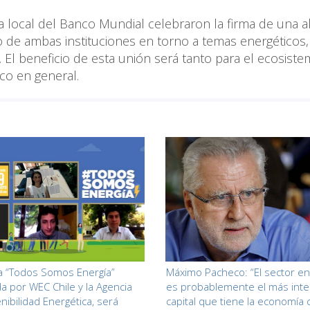
na local del Banco Mundial celebraron la firma de una a
jo de ambas instituciones en torno a temas energéticos,
. El beneficio de esta unión será tanto para el ecosiste
co en general.
 “Todos Somos Energía”
Máximo Pacheco: “El sector en
a por WEC Chile y la Agencia
es probablemente el más inte
nibilidad Energética, será
capital que tiene la economía 