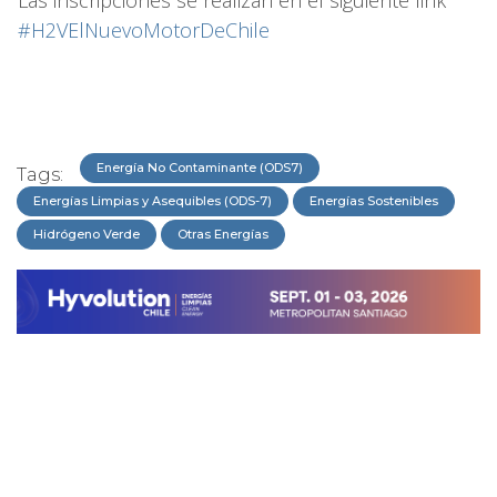
Las inscripciones se realizan en el siguiente link
#H2VElNuevoMotorDeChile
Energía No Contaminante (ODS7)
Tags:
Energías Limpias y Asequibles (ODS-7)
Energías Sostenibles
Hidrógeno Verde
Otras Energías