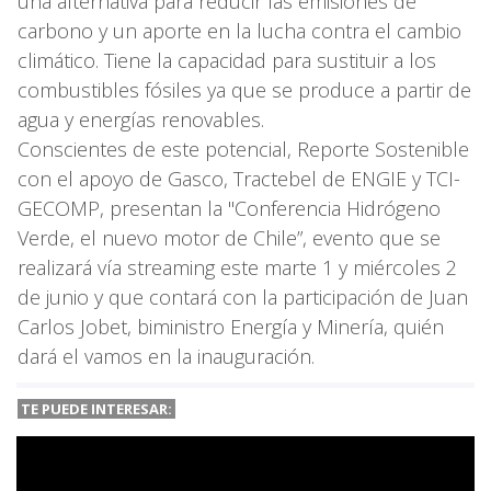
una alternativa para reducir las emisiones de
carbono y un aporte en la lucha contra el cambio
climático. Tiene la capacidad para sustituir a los
combustibles fósiles ya que se produce a partir de
agua y energías renovables.
Conscientes de este potencial, Reporte Sostenible
con el apoyo de Gasco, Tractebel de ENGIE y TCI-
GECOMP, presentan la "Conferencia Hidrógeno
Verde, el nuevo motor de Chile”, evento que se
realizará vía streaming este marte 1 y miércoles 2
de junio y que contará con la participación de Juan
Carlos Jobet, biministro Energía y Minería, quién
dará el vamos en la inauguración.
TE PUEDE INTERESAR: