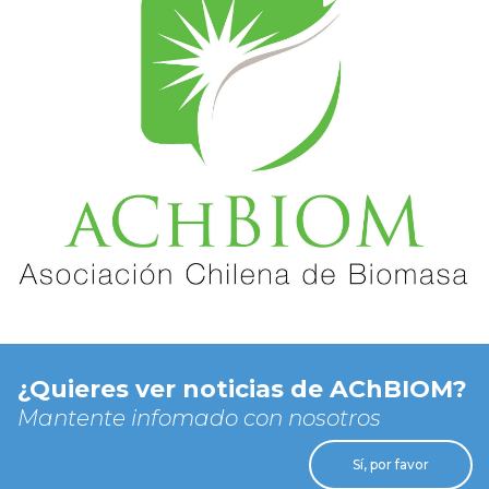
¿Quieres ver noticias de AChBIOM?
Mantente infomado con nosotros
Sí, por favor