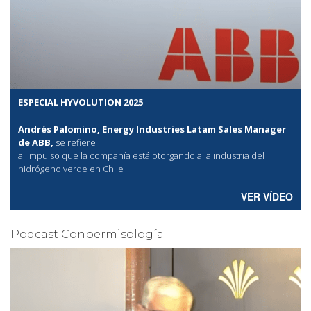
ESPECIAL HYVOLUTION 2025
Andrés Palomino, Energy Industries Latam Sales Manager
de ABB,
se refiere
al
impulso que la compañía está otorgando a la industria del
hidrógeno verde en Chile
VER VÍDEO
Podcast Conpermisología