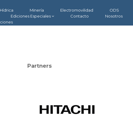
Hídrica
Minería
Electromovilidad
ODS
Ediciones Especiales
Contacto
Nosotros
aciones
Partners