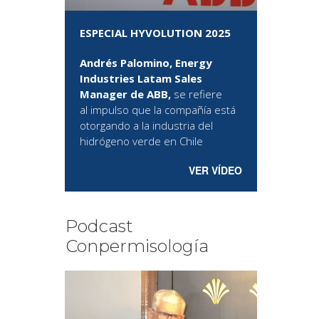
ESPECIAL HYVOLUTION 2025
Andrés Palomino, Energy
Industries Latam Sales
Manager de ABB,
se refiere
al
impulso que la compañía está
otorgando a la industria del
hidrógeno verde en Chile
VER VÍDEO
Podcast
Conpermisología