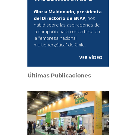
Gloria Maldonado, presidenta
del Directorio de ENAP
, nos
habló sobre las aspiraciones de
la compañía para convertirse en
la "empresa nacional
multienergética" de Chile.
VER VÍDEO
Últimas Publicaciones