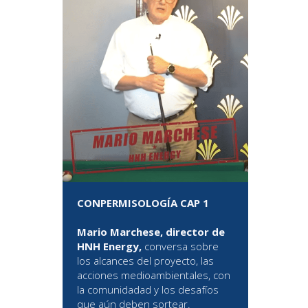
CONPERMISOLOGÍA CAP 1
Mario Marchese, director de
HNH Energy,
conversa sobre
los alcances del proyecto, las
acciones medioambientales, con
la comunidadad y los desafíos
que aún deben sortear.