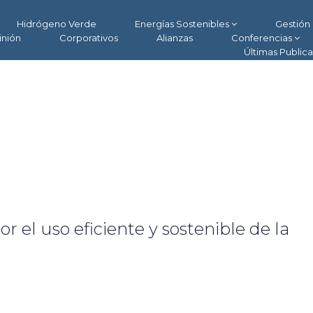
Hidrógeno Verde
Energías Sostenibles
Gestión 
inión
Corporativos
Alianzas
Conferencias
Últimas Public
r el uso eficiente y sostenible de la