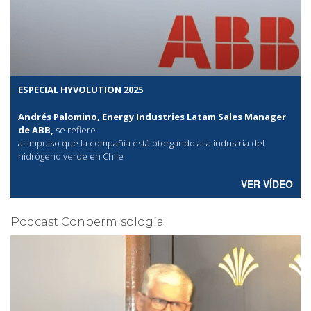
ESPECIAL HYVOLUTION 2025
Andrés Palomino, Energy Industries Latam Sales Manager
de ABB,
se refiere
al
impulso que la compañía está otorgando a la industria del
hidrógeno verde en Chile
VER VÍDEO
Podcast Conpermisología