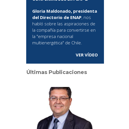
Gloria Maldonado, presidenta
del Directorio de ENAP
, nos
habló sobre las aspiraciones de
la compañía para convertirse en
la "empresa nacional
multienergética" de Chile.
VER VÍDEO
Últimas Publicaciones