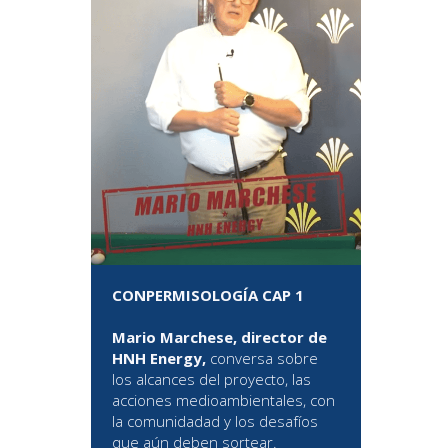
CONPERMISOLOGÍA CAP 1
Mario Marchese, director de
HNH Energy,
conversa sobre
los alcances del proyecto, las
acciones medioambientales, con
la comunidadad y los desafíos
que aún deben sortear.