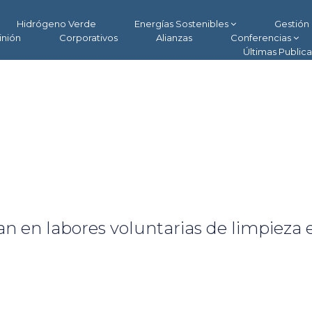
Hidrógeno Verde
Energías Sostenibles
Gestión 
inión
Corporativos
Alianzas
Conferencias
Últimas Public
an en labores voluntarias de limpieza 