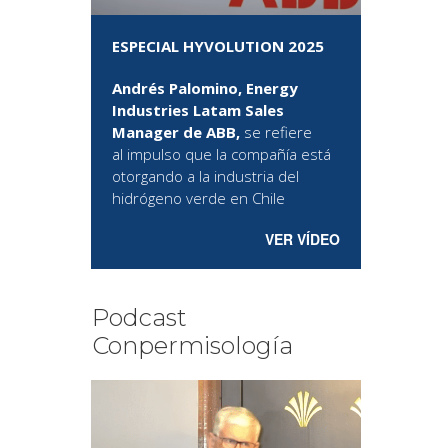
ESPECIAL HYVOLUTION 2025
Andrés Palomino, Energy
Industries Latam Sales
Manager de ABB,
se refiere
al
impulso que la compañía está
otorgando a la industria del
hidrógeno verde en Chile
VER VÍDEO
Podcast
Conpermisología