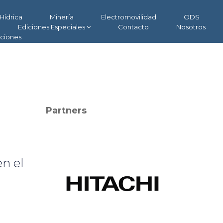
Hídrica
Minería
Electromovilidad
ODS
Ediciones Especiales
Contacto
Nosotros
aciones
Partners
en el