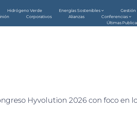
Hidrógeno Verde
Energías Sostenibles
Gestión 
inión
Corporativos
Alianzas
Conferencias
Últimas Public
Congreso Hyvolution 2026 con foco en l