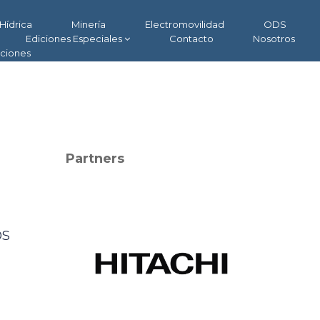
Hídrica
Minería
Electromovilidad
ODS
Ediciones Especiales
Contacto
Nosotros
aciones
Partners
os