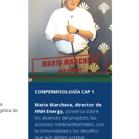
CONPERMISOLOGÍA CAP 1
la
Mario Marchese, director de
rgética de
HNH Energy,
conversa sobre
los alcances del proyecto, las
acciones medioambientales, con
la comunidadad y los desafíos
que aún deben sortear.