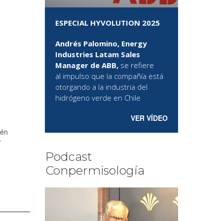
ESPECIAL HYVOLUTION 2025
Andrés Palomino, Energy
Industries Latam Sales
Manager de ABB,
se refiere
al
impulso que la compañía está
otorgando a la industria del
hidrógeno verde en Chile
VER VÍDEO
ién
r
Podcast
Conpermisología