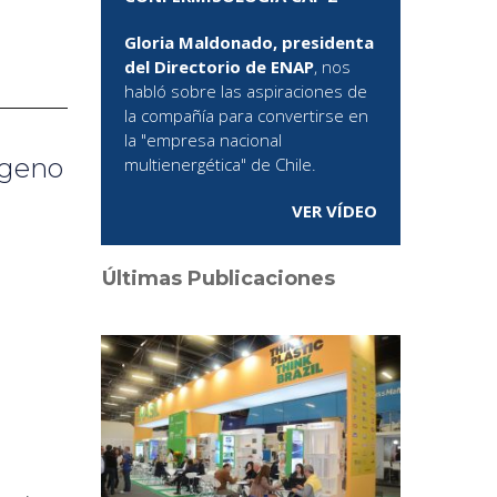
Gloria Maldonado, presidenta
del Directorio de ENAP
, nos
habló sobre las aspiraciones de
la compañía para convertirse en
la "empresa nacional
ógeno
multienergética" de Chile.
VER VÍDEO
Últimas Publicaciones